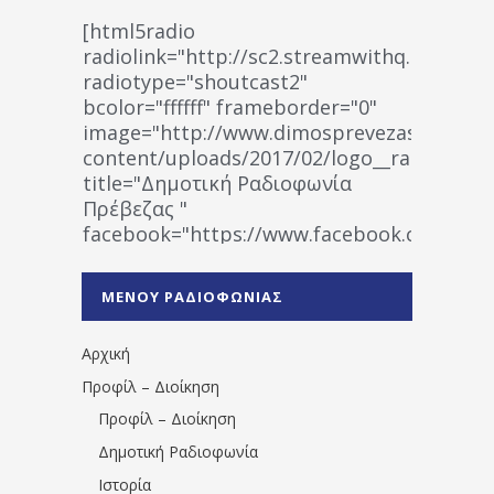
[html5radio
radiolink="http://sc2.streamwithq.com:802
radiotype="shoutcast2"
bcolor="ffffff" frameborder="0"
image="http://www.dimosprevezas.gr/wp-
content/uploads/2017/02/logo__radiofonias
title="Δημοτική Ραδιοφωνία
Πρέβεζας "
facebook="https://www.facebook.co
%CE%A1%CE%B1%CE%B4%CE%B9%CE%BF%
%CE%A0%CF%81%CE%AD%CE%B2%CE%B5%
ΜΕΝΟΥ ΡΑΔΙΟΦΩΝΙΑΣ
1531194763766854/" artist="" ]
Αρχική
Προφίλ – Διοίκηση
Προφίλ – Διοίκηση
Δημοτική Ραδιοφωνία
Ιστορία