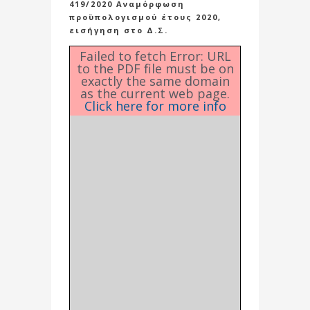
419/2020 Αναμόρφωση
προϋπολογισμού έτους 2020,
εισήγηση στο Δ.Σ.
Failed to fetch Error: URL
to the PDF file must be on
exactly the same domain
as the current web page.
Click here for more info