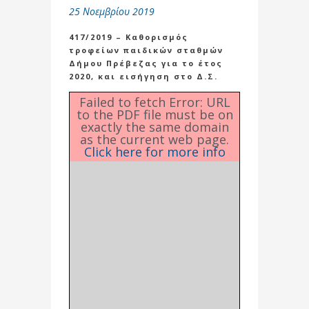
25 Νοεμβρίου 2019
417/2019 – Καθορισμός
τροφείων παιδικών σταθμών
Δήμου Πρέβεζας για το έτος
2020, και εισήγηση στο Δ.Σ.
Failed to fetch Error: URL
to the PDF file must be on
exactly the same domain
as the current web page.
Click here for more info