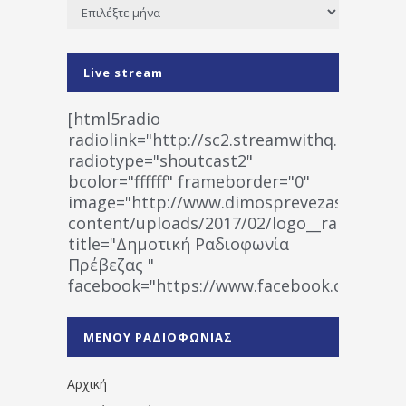
Ιστορικό
Live stream
[html5radio
radiolink="http://sc2.streamwithq.com:802
radiotype="shoutcast2"
bcolor="ffffff" frameborder="0"
image="http://www.dimosprevezas.gr/wp-
content/uploads/2017/02/logo__radiofonias
title="Δημοτική Ραδιοφωνία
Πρέβεζας "
facebook="https://www.facebook.co
%CE%A1%CE%B1%CE%B4%CE%B9%CE%BF%
%CE%A0%CF%81%CE%AD%CE%B2%CE%B5%
ΜΕΝΟΥ ΡΑΔΙΟΦΩΝΙΑΣ
1531194763766854/" artist="" ]
Αρχική