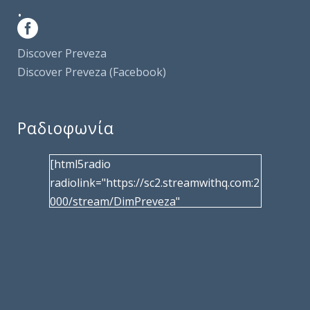
.
Discover Preveza
Discover Preveza (Facebook)
Ραδιοφωνία
[html5radio
radiolink="https://sc2.streamwithq.com:2
000/stream/DimPreveza"
radiotype="shoutcast2" bcolor="40566d"
frameborder="0" image="/wp-
content/uploads/2017/02/logo__radiofo
nias.jpg" title="Δημοτική Ραδιοφωνία
Πρέβεζας"