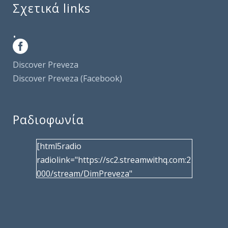
Σχετικά links
.
Discover Preveza
Discover Preveza (Facebook)
Ραδιοφωνία
[html5radio
radiolink="https://sc2.streamwithq.com:2
000/stream/DimPreveza"
radiotype="shoutcast2" bcolor="40566d"
frameborder="0" image="/wp-
content/uploads/2017/02/logo__radiofo