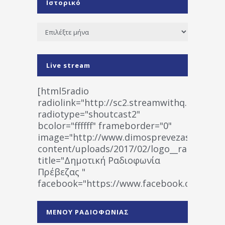
Ιστορικό
Ιστορικό
Live stream
[html5radio
radiolink="http://sc2.streamwithq.com:802
radiotype="shoutcast2"
bcolor="ffffff" frameborder="0"
image="http://www.dimosprevezas.gr/wp-
content/uploads/2017/02/logo__radiofonias
title="Δημοτική Ραδιοφωνία
Πρέβεζας "
facebook="https://www.facebook.co
%CE%A1%CE%B1%CE%B4%CE%B9%CE%BF%
%CE%A0%CF%81%CE%AD%CE%B2%CE%B5%
ΜΕΝΟΥ ΡΑΔΙΟΦΩΝΙΑΣ
1531194763766854/" artist="" ]