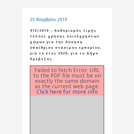
25 Νοεμβρίου 2019
415/2019 – Καθορισμός τιμής
τέλους χρήσης κοινόχρηστων
χώρων για την άσκηση
υπαίθριου στάσιμου εμπορίου,
για το έτος 2020, για το Δήμο
Πρέβεζας
Failed to fetch Error: URL
to the PDF file must be on
exactly the same domain
as the current web page.
Click here for more info