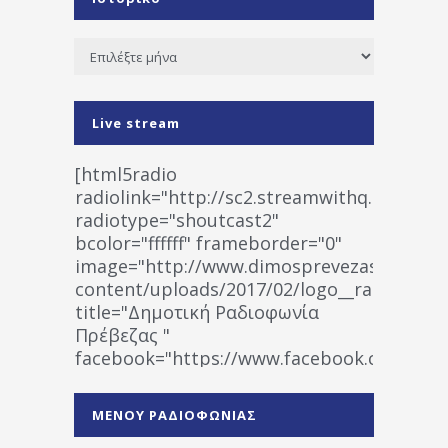
Ιστορικό
Live stream
[html5radio
radiolink="http://sc2.streamwithq.com:802
radiotype="shoutcast2"
bcolor="ffffff" frameborder="0"
image="http://www.dimosprevezas.gr/wp-
content/uploads/2017/02/logo__radiofonias
title="Δημοτική Ραδιοφωνία
Πρέβεζας "
facebook="https://www.facebook.co
%CE%A1%CE%B1%CE%B4%CE%B9%CE%BF%
%CE%A0%CF%81%CE%AD%CE%B2%CE%B5%
ΜΕΝΟΥ ΡΑΔΙΟΦΩΝΙΑΣ
1531194763766854/" artist="" ]