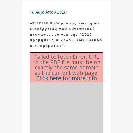
10 Αυγούστου 2020
415/2020 Καθορισμός των όρων
διενέργειας του Συνοπτικού
Διαγωνισμού για την “Σ020
Προμήθεια οικοδομικών υλικών
Δ.Ε. Πρέβεζας”.
Failed to fetch Error: URL
to the PDF file must be on
exactly the same domain
as the current web page.
Click here for more info