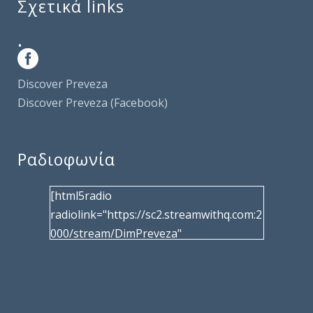
Σχετικά links
.
Discover Preveza
Discover Preveza (Facebook)
Ραδιοφωνία
[html5radio
radiolink="https://sc2.streamwithq.com:2
000/stream/DimPreveza"
radiotype="shoutcast2" bcolor="40566d"
frameborder="0" image="/wp-
content/uploads/2017/02/logo__radiofo
nias.jpg" title="Δημοτική Ραδιοφωνία