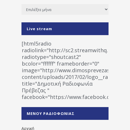
Ιστορικό
Live stream
[html5radio
radiolink="http://sc2.streamwithq.com:802
radiotype="shoutcast2"
bcolor="ffffff" frameborder="0"
image="http://www.dimosprevezas.gr/wp-
content/uploads/2017/02/logo__radiofonias
title="Δημοτική Ραδιοφωνία
Πρέβεζας "
facebook="https://www.facebook.co
%CE%A1%CE%B1%CE%B4%CE%B9%CE%BF%
%CE%A0%CF%81%CE%AD%CE%B2%CE%B5%
ΜΕΝΟΥ ΡΑΔΙΟΦΩΝΙΑΣ
1531194763766854/" artist="" ]
Αρχική