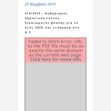
25 Νοεμβρίου 2019
414/2019 – Καθορισμός
δημοτικού τέλους,
δικαιώματος βοσκής για το
έτος 2020, και εισήγηση στο
Δ.Σ.
Failed to fetch Error: URL
to the PDF file must be on
exactly the same domain
as the current web page.
Click here for more info