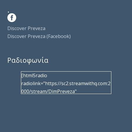
.
Discover Preveza
Discover Preveza (Facebook)
Ραδιοφωνία
[html5radio
radiolink="https://sc2.streamwithq.com:2
000/stream/DimPreveza"
radiotype="shoutcast2" bcolor="40566d"
frameborder="0" image="/wp-
content/uploads/2017/02/logo__radiofo
nias.jpg" title="Δημοτική Ραδιοφωνία
Πρέβεζας"