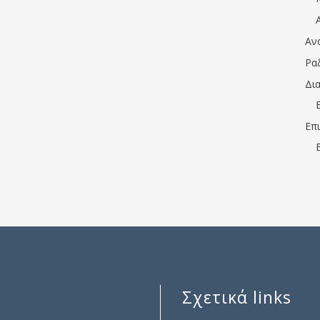
Αν
Ρα
Δι
Επ
Σχετικά links