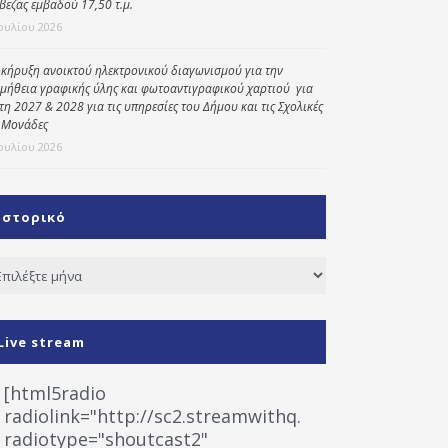
βεζας εμβαδού 17,50 τ.μ.
Ιουλίου 2026
κήρυξη ανοικτού ηλεκτρονικού διαγωνισμού για την
μήθεια γραφικής ύλης και φωτοαντιγραφικού χαρτιού για
έτη 2027 & 2028 για τις υπηρεσίες του Δήμου και τις Σχολικές
 Μονάδες
Ιουλίου 2026
Ιστορικό
τορικό
Live stream
[html5radio
radiolink="http://sc2.streamwithq.com:8028/stream
radiotype="shoutcast2"