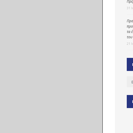
Πρέ
31 
Προ
ύ
προ
ζας
τα 
του
ίου
21 
Ισ