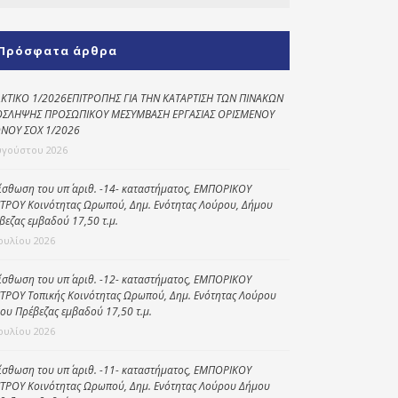
Κοινωνικό
παντοπωλείο
Πρόσφατα άρθρα
Kοινωνικό
φαρμακείο
ΚΤΙΚΟ 1/2026ΕΠΙΤΡΟΠΗΣ ΓΙΑ ΤΗΝ ΚΑΤΑΡΤΙΣΗ ΤΩΝ ΠΙΝΑΚΩΝ
ΣΛΗΨΗΣ ΠΡΟΣΩΠΙΚΟΥ ΜΕΣΥΜΒΑΣΗ ΕΡΓΑΣΙΑΣ ΟΡΙΣΜΕΝΟΥ
Πρόγραμμα
ΝΟΥ ΣΟΧ 1/2026
“Βοήθεια στο σπίτι”
υγούστου 2026
Κέντρο Ημερήσιας
ίσθωση του υπ΄ αριθ. -14- καταστήματος, ΕΜΠΟΡΙΚΟΥ
Φροντίδας
ΤΡΟΥ Κοινότητας Ωρωπού, Δημ. Ενότητας Λούρου, Δήμου
Ηλικιωμένων
βεζας εμβαδού 17,50 τ.μ.
(Κ.Η.Φ.Η.) Πρέβεζας
Ιουλίου 2026
ίσθωση του υπ΄ αριθ. -12- καταστήματος, ΕΜΠΟΡΙΚΟΥ
ΤΡΟΥ Τοπικής Κοινότητας Ωρωπού, Δημ. Ενότητας Λούρου
ου Πρέβεζας εμβαδού 17,50 τ.μ.
Ιουλίου 2026
ίσθωση του υπ΄ αριθ. -11- καταστήματος, ΕΜΠΟΡΙΚΟΥ
ΤΡΟΥ Κοινότητας Ωρωπού, Δημ. Ενότητας Λούρου Δήμου