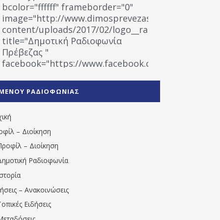
bcolor="ffffff" frameborder="0"
image="http://www.dimosprevezas.gr/wp-
content/uploads/2017/02/logo__radiofonias.jpg"
title="Δημοτική Ραδιοφωνία
Πρέβεζας "
facebook="https://www.facebook.com/%CE%9
%CE%A1%CE%B1%CE%B4%CE%B9%CE%BF%CF%86
%CE%A0%CF%81%CE%AD%CE%B2%CE%B5%CE%B6%
ΜΕΝΟΥ ΡΑΔΙΟΦΩΝΙΑΣ
1531194763766854/" artist="" ]
χική
οφίλ – Διοίκηση
Προφίλ – Διοίκηση
Δημοτική Ραδιοφωνία
Ιστορία
δήσεις – Ανακοινώσεις
Τοπικές Ειδήσεις
Μεταδόσεις