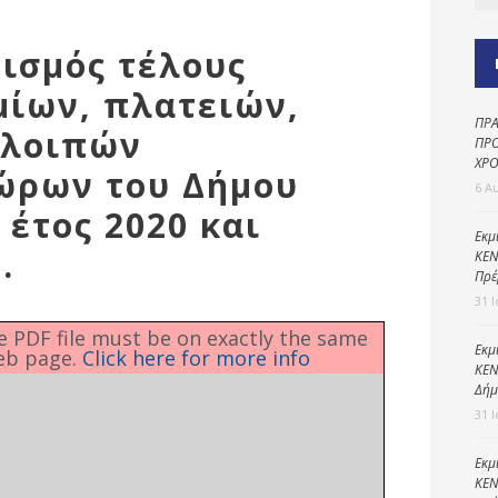
Καθαριότητα και
περιβάλλον
ρισμός τέλους
Δημοτική
αστυνομία
μίων, πλατειών,
ΠΡΑ
Γραφείο εσόδων
 λοιπών
ΠΡΟ
ΧΡΟ
Παιδικοί σταθμοί
ώρων του Δήμου
6 Α
Πολιτική
 έτος 2020 και
προστασία
Εκμ
.
ΚΕΝ
Πρέ
31 
he PDF file must be on exactly the same
Εκμ
eb page.
Click here for more info
ΚΕΝ
Δήμ
31 
Εκμ
ΚΕΝ