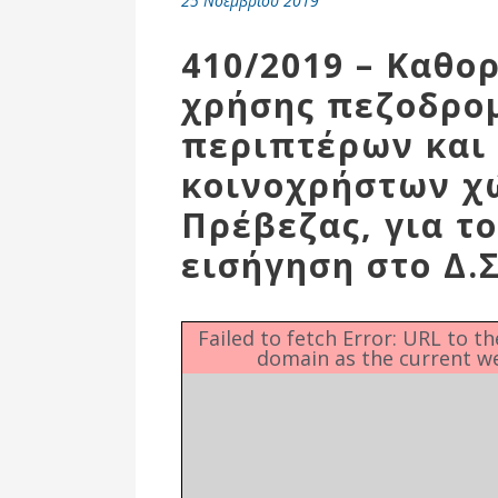
25 Νοεμβρίου 2019
Επιτροπή
Δημοτικές
410/2019 – Καθο
Ενότητες
χρήσης πεζοδρο
περιπτέρων και
κοινοχρήστων χ
Πρέβεζας, για το
εισήγηση στο Δ.Σ
Failed to fetch Error: URL to t
domain as the current w
Αθλητικές
Υποδομές
Αθλητικές
Εκδηλώσεις