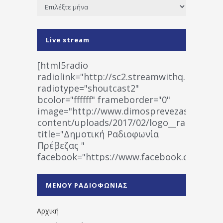
Ιστορικό
Live stream
[html5radio
radiolink="http://sc2.streamwithq.com:802
radiotype="shoutcast2"
bcolor="ffffff" frameborder="0"
image="http://www.dimosprevezas.gr/wp-
content/uploads/2017/02/logo__radiofonias
title="Δημοτική Ραδιοφωνία
Πρέβεζας "
facebook="https://www.facebook.co
%CE%A1%CE%B1%CE%B4%CE%B9%CE%BF%
%CE%A0%CF%81%CE%AD%CE%B2%CE%B5%
ΜΕΝΟΥ ΡΑΔΙΟΦΩΝΙΑΣ
1531194763766854/" artist="" ]
Αρχική