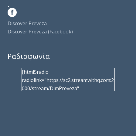
.
Discover Preveza
Discover Preveza (Facebook)
Ραδιοφωνία
[html5radio
radiolink="https://sc2.streamwithq.com:2
000/stream/DimPreveza"
radiotype="shoutcast2" bcolor="40566d"
frameborder="0" image="/wp-
content/uploads/2017/02/logo__radiofo
nias.jpg" title="Δημοτική Ραδιοφωνία
Πρέβεζας"