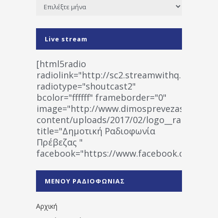
Ιστορικό
Live stream
[html5radio
radiolink="http://sc2.streamwithq.com:802
radiotype="shoutcast2"
bcolor="ffffff" frameborder="0"
image="http://www.dimosprevezas.gr/wp-
content/uploads/2017/02/logo__radiofonias
title="Δημοτική Ραδιοφωνία
Πρέβεζας "
facebook="https://www.facebook.co
%CE%A1%CE%B1%CE%B4%CE%B9%CE%BF%
%CE%A0%CF%81%CE%AD%CE%B2%CE%B5%
ΜΕΝΟΥ ΡΑΔΙΟΦΩΝΙΑΣ
1531194763766854/" artist="" ]
Αρχική