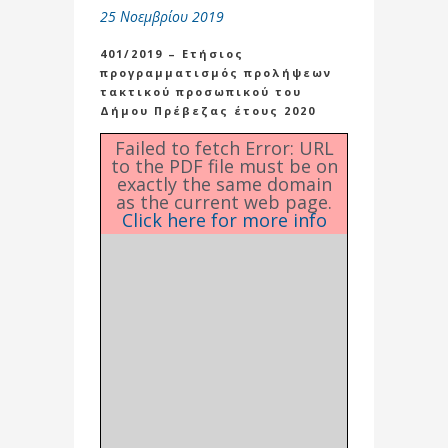
25 Νοεμβρίου 2019
401/2019 – Ετήσιος
προγραμματισμός προλήψεων
τακτικού προσωπικού του
Δήμου Πρέβεζας έτους 2020
Failed to fetch Error: URL
to the PDF file must be on
exactly the same domain
as the current web page.
Click here for more info