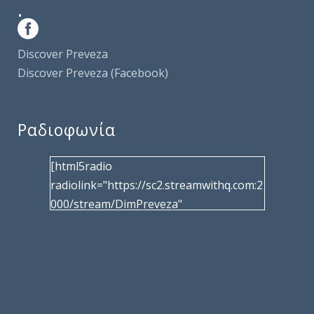
.
Discover Preveza
Discover Preveza (Facebook)
Ραδιοφωνία
[html5radio
radiolink="https://sc2.streamwithq.com:2
000/stream/DimPreveza"
radiotype="shoutcast2" bcolor="40566d"
frameborder="0" image="/wp-
content/uploads/2017/02/logo__radiofo
nias.jpg" title="Δημοτική Ραδιοφωνία
Πρέβεζας"