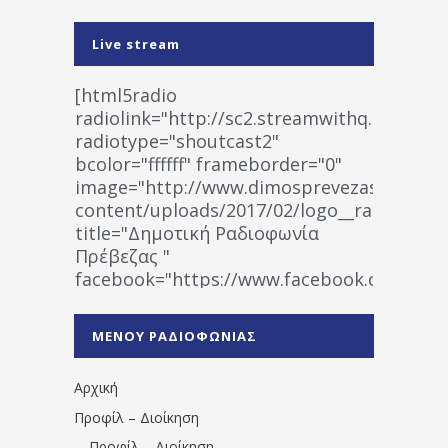
Live stream
[html5radio
radiolink="http://sc2.streamwithq.com:802
radiotype="shoutcast2"
bcolor="ffffff" frameborder="0"
image="http://www.dimosprevezas.gr/wp-
content/uploads/2017/02/logo__radiofonias
title="Δημοτική Ραδιοφωνία
Πρέβεζας "
facebook="https://www.facebook.co
%CE%A1%CE%B1%CE%B4%CE%B9%CE%BF%
%CE%A0%CF%81%CE%AD%CE%B2%CE%B5%
ΜΕΝΟΥ ΡΑΔΙΟΦΩΝΙΑΣ
1531194763766854/" artist="" ]
Αρχική
Προφίλ – Διοίκηση
Προφίλ – Διοίκηση