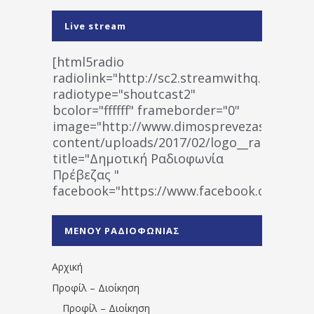
Live stream
[html5radio
radiolink="http://sc2.streamwithq.com:802
radiotype="shoutcast2"
bcolor="ffffff" frameborder="0"
image="http://www.dimosprevezas.gr/wp-
content/uploads/2017/02/logo__radiofonias
title="Δημοτική Ραδιοφωνία
Πρέβεζας "
facebook="https://www.facebook.co
%CE%A1%CE%B1%CE%B4%CE%B9%CE%BF%
%CE%A0%CF%81%CE%AD%CE%B2%CE%B5%
ΜΕΝΟΥ ΡΑΔΙΟΦΩΝΙΑΣ
1531194763766854/" artist="" ]
Αρχική
Προφίλ – Διοίκηση
Προφίλ – Διοίκηση