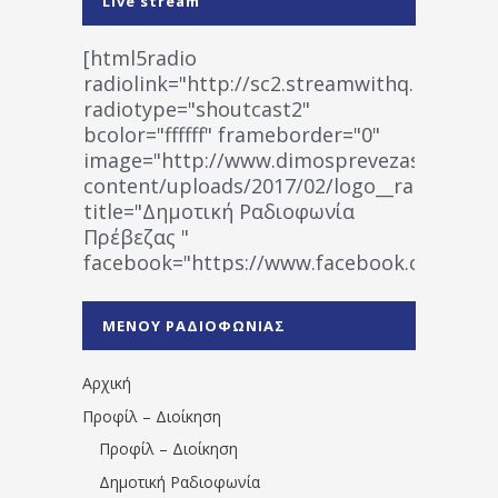
Live stream
[html5radio
radiolink="http://sc2.streamwithq.com:802
radiotype="shoutcast2"
bcolor="ffffff" frameborder="0"
image="http://www.dimosprevezas.gr/wp-
content/uploads/2017/02/logo__radiofonias
title="Δημοτική Ραδιοφωνία
Πρέβεζας "
facebook="https://www.facebook.co
%CE%A1%CE%B1%CE%B4%CE%B9%CE%BF%
%CE%A0%CF%81%CE%AD%CE%B2%CE%B5%
ΜΕΝΟΥ ΡΑΔΙΟΦΩΝΙΑΣ
1531194763766854/" artist="" ]
Αρχική
Προφίλ – Διοίκηση
Προφίλ – Διοίκηση
Δημοτική Ραδιοφωνία