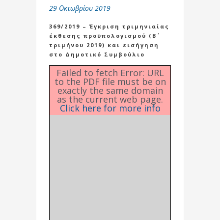
29 Οκτωβρίου 2019
369/2019 – Έγκριση τριμηνιαίας
έκθεσης προϋπολογισμού (Β΄
τριμήνου 2019) και εισήγηση
στο Δημοτικό Συμβούλιο
Failed to fetch Error: URL
to the PDF file must be on
exactly the same domain
as the current web page.
Click here for more info