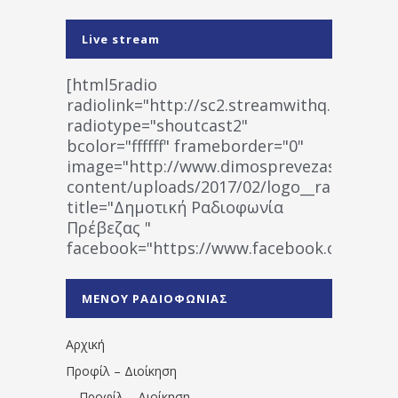
Live stream
[html5radio
radiolink="http://sc2.streamwithq.com:802
radiotype="shoutcast2"
bcolor="ffffff" frameborder="0"
image="http://www.dimosprevezas.gr/wp-
content/uploads/2017/02/logo__radiofonias
title="Δημοτική Ραδιοφωνία
Πρέβεζας "
facebook="https://www.facebook.co
%CE%A1%CE%B1%CE%B4%CE%B9%CE%BF%
%CE%A0%CF%81%CE%AD%CE%B2%CE%B5%
ΜΕΝΟΥ ΡΑΔΙΟΦΩΝΙΑΣ
1531194763766854/" artist="" ]
Αρχική
Προφίλ – Διοίκηση
Προφίλ – Διοίκηση