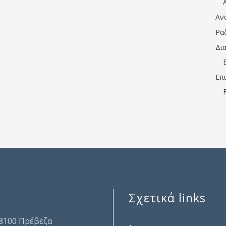
Αν
Ρα
Δι
Επ
Σχετικά links
.
48100 Πρέβεζα