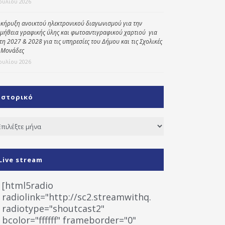
Ιουλίου 2026
κήρυξη ανοικτού ηλεκτρονικού διαγωνισμού για την
μήθεια γραφικής ύλης και φωτοαντιγραφικού χαρτιού για
έτη 2027 & 2028 για τις υπηρεσίες του Δήμου και τις Σχολικές
 Μονάδες
Ιουλίου 2026
Ιστορικό
τορικό
Live stream
[html5radio
radiolink="http://sc2.streamwithq.com:8028/stream
radiotype="shoutcast2"
bcolor="ffffff" frameborder="0"