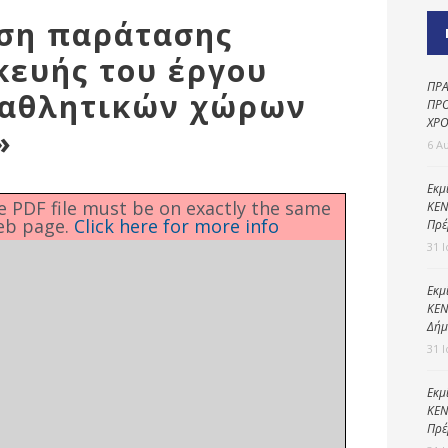
Καθαριότητα και
ιση παράτασης
περιβάλλον
κευής του έργου
Δημοτική
αστυνομία
ΠΡΑ
 αθλητικών χώρων
ΠΡΟ
Γραφείο εσόδων
ΧΡΟ
»
6 Α
Παιδικοί σταθμοί
Πολιτική
Εκμ
he PDF file must be on exactly the same
ΚΕΝ
προστασία
eb page.
Click here for more info
Πρέ
31 
Εκμ
ΚΕΝ
Δήμ
31 
Εκμ
ΚΕΝ
Πρέ