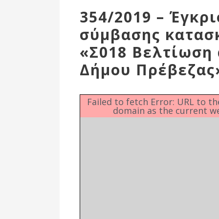
Επιτροπή
354/2019 – Έγκρ
Δημοτικές
σύμβασης κατασ
Ενότητες
«Σ018 Βελτίωση
Δήμου Πρέβεζας
Failed to fetch Error: URL to t
domain as the current w
Αθλητικές
Υποδομές
Αθλητικές
Εκδηλώσεις