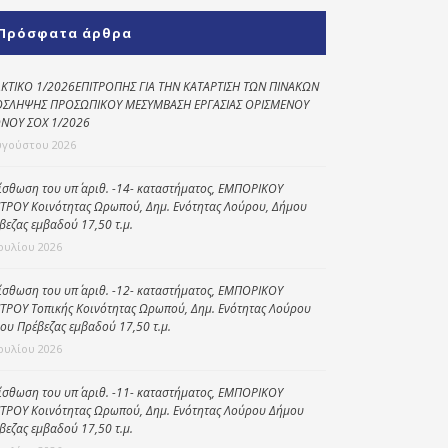
Κοινωνικό
Πρόσφατα άρθρα
παντοπωλείο
Kοινωνικό
ΚΤΙΚΟ 1/2026ΕΠΙΤΡΟΠΗΣ ΓΙΑ ΤΗΝ ΚΑΤΑΡΤΙΣΗ ΤΩΝ ΠΙΝΑΚΩΝ
φαρμακείο
ΣΛΗΨΗΣ ΠΡΟΣΩΠΙΚΟΥ ΜΕΣΥΜΒΑΣΗ ΕΡΓΑΣΙΑΣ ΟΡΙΣΜΕΝΟΥ
ΝΟΥ ΣΟΧ 1/2026
Πρόγραμμα
υγούστου 2026
“Βοήθεια στο σπίτι”
ίσθωση του υπ΄ αριθ. -14- καταστήματος, ΕΜΠΟΡΙΚΟΥ
Κέντρο Ημερήσιας
ΤΡΟΥ Κοινότητας Ωρωπού, Δημ. Ενότητας Λούρου, Δήμου
Φροντίδας
βεζας εμβαδού 17,50 τ.μ.
Ηλικιωμένων
Ιουλίου 2026
(Κ.Η.Φ.Η.) Πρέβεζας
ίσθωση του υπ΄ αριθ. -12- καταστήματος, ΕΜΠΟΡΙΚΟΥ
ΤΡΟΥ Τοπικής Κοινότητας Ωρωπού, Δημ. Ενότητας Λούρου
ου Πρέβεζας εμβαδού 17,50 τ.μ.
Ιουλίου 2026
ίσθωση του υπ΄ αριθ. -11- καταστήματος, ΕΜΠΟΡΙΚΟΥ
ΤΡΟΥ Κοινότητας Ωρωπού, Δημ. Ενότητας Λούρου Δήμου
βεζας εμβαδού 17,50 τ.μ.