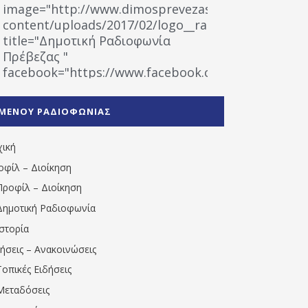
image="http://www.dimosprevezas.gr/wp-
content/uploads/2017/02/logo__radiofonias.jpg"
title="Δημοτική Ραδιοφωνία
Πρέβεζας "
facebook="https://www.facebook.com/%CE%9
%CE%A1%CE%B1%CE%B4%CE%B9%CE%BF%CF%86
%CE%A0%CF%81%CE%AD%CE%B2%CE%B5%CE%B6%
ΜΕΝΟΥ ΡΑΔΙΟΦΩΝΙΑΣ
1531194763766854/" artist="" ]
χική
οφίλ – Διοίκηση
Προφίλ – Διοίκηση
Δημοτική Ραδιοφωνία
Ιστορία
δήσεις – Ανακοινώσεις
Τοπικές Ειδήσεις
Μεταδόσεις