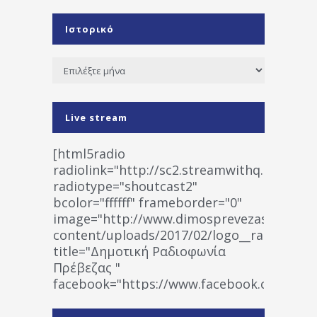
Ιστορικό
Ιστορικό
Live stream
[html5radio
radiolink="http://sc2.streamwithq.com:802
radiotype="shoutcast2"
bcolor="ffffff" frameborder="0"
image="http://www.dimosprevezas.gr/wp-
content/uploads/2017/02/logo__radiofonias
title="Δημοτική Ραδιοφωνία
Πρέβεζας "
facebook="https://www.facebook.co
%CE%A1%CE%B1%CE%B4%CE%B9%CE%BF%
%CE%A0%CF%81%CE%AD%CE%B2%CE%B5%