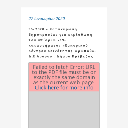
27 Ιανουαρίου 2020
35/2020 – Κατακύρωση
δημοπρασίας για εκμίσθωση
του υπ΄ αριθ. -19-
καταστήματος «Εμπορικού
Κέντρου Κοινότητας Ωρωπού»,
Δ.Ε Λούρου , Δήμου Πρέβεζας
Failed to fetch Error: URL
to the PDF file must be on
exactly the same domain
as the current web page.
Click here for more info