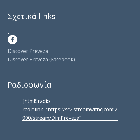
Σχετικά links
.
Discover Preveza
Discover Preveza (Facebook)
Ραδιοφωνία
[html5radio
radiolink="https://sc2.streamwithq.com:2
000/stream/DimPreveza"
radiotype="shoutcast2" bcolor="40566d"
frameborder="0" image="/wp-