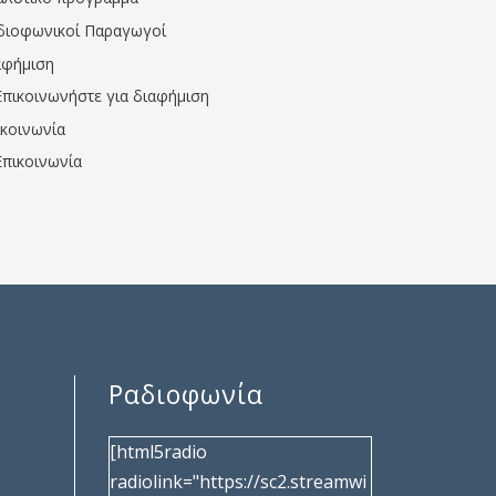
διοφωνικοί Παραγωγοί
αφήμιση
Επικοινωνήστε για διαφήμιση
ικοινωνία
Επικοινωνία
Ραδιοφωνία
[html5radio
radiolink="https://sc2.streamwi