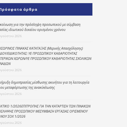
Κοινωνικό
Πρόσφατα άρθρα
παντοπωλείο
Kοινωνικό
κοίνωση για την πρόσληψη προσωπικού με σύμβαση
φαρμακείο
ασίας ιδιωτικού δικαίου ορισμένου χρόνου
υγούστου 2026
Πρόγραμμα
“Βοήθεια στο σπίτι”
ΣΩΡΙΝΟΣ ΠΙΝΑΚΑΣ ΚΑΤΑΤΑΞΗΣ (Μερικής Απασχόλησης)
ΔΟΥ/ΕΙΔΙΚΟΤΗΤΑΣ: ΥΕ ΠΡΟΣΩΠΙΚΟΥ ΚΑΘΑΡΙΟΤΗΤΑΣ
Κέντρο Ημερήσιας
ΤΕΡΙΚΩΝ ΧΩΡΩΝ/ΥΕ ΠΡΟΣΩΠΙΚΟΥ ΚΑΘΑΡΙΟΤΗΤΑΣ ΣΧΟΛΙΚΩΝ
Φροντίδας
ΝΑΔΩΝ
Ηλικιωμένων
υγούστου 2026
(Κ.Η.Φ.Η.) Πρέβεζας
κήρυξη δημοπρασίας μίσθωσης ακινήτου για τη λειτουργία
ου μεταφόρτωσης της ανακύκλωσης
υγούστου 2026
ΚΤΙΚΟ 1/2026ΕΠΙΤΡΟΠΗΣ ΓΙΑ ΤΗΝ ΚΑΤΑΡΤΙΣΗ ΤΩΝ ΠΙΝΑΚΩΝ
ΣΛΗΨΗΣ ΠΡΟΣΩΠΙΚΟΥ ΜΕΣΥΜΒΑΣΗ ΕΡΓΑΣΙΑΣ ΟΡΙΣΜΕΝΟΥ
ΝΟΥ ΣΟΧ 1/2026
υγούστου 2026