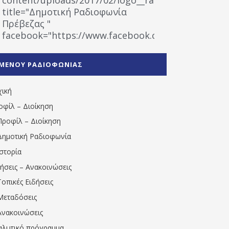
title="Δημοτική Ραδιοφωνία
Πρέβεζας "
facebook="https://www.facebook.com/%CE%9
%CE%A1%CE%B1%CE%B4%CE%B9%CE%BF%CF%86
%CE%A0%CF%81%CE%AD%CE%B2%CE%B5%CE%B6%
ΜΕΝΟΥ ΡΑΔΙΟΦΩΝΙΑΣ
1531194763766854/" artist="" ]
χική
οφίλ – Διοίκηση
Προφίλ – Διοίκηση
Δημοτική Ραδιοφωνία
Ιστορία
δήσεις – Ανακοινώσεις
Τοπικές Ειδήσεις
Μεταδόσεις
Ανακοινώσεις
αλυτικό πρόγραμμα