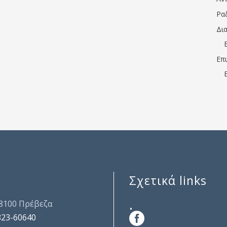
Ρα
Δι
Επ
Σχετικά links
.
48100 Πρέβεζα
823-60640