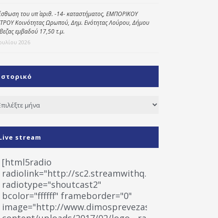
ίσθωση του υπ΄ αριθ. -14- καταστήματος, ΕΜΠΟΡΙΚΟΥ
ΤΡΟΥ Κοινότητας Ωρωπού, Δημ. Ενότητας Λούρου, Δήμου
βεζας εμβαδού 17,50 τ.μ.
Ιουλίου 2026
Ιστορικό
τορικό
Live stream
[html5radio
radiolink="http://sc2.streamwithq.com:8028/stream
radiotype="shoutcast2"
bcolor="ffffff" frameborder="0"
image="http://www.dimosprevezas.gr/wp-
content/uploads/2017/02/logo__radiofonias.jpg"