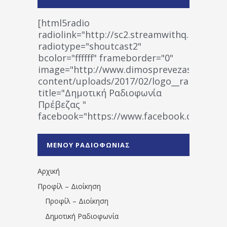
[html5radio
radiolink="http://sc2.streamwithq.com:802
radiotype="shoutcast2"
bcolor="ffffff" frameborder="0"
image="http://www.dimosprevezas.gr/wp-
content/uploads/2017/02/logo__radiofonias
title="Δημοτική Ραδιοφωνία
Πρέβεζας "
facebook="https://www.facebook.co
%CE%A1%CE%B1%CE%B4%CE%B9%CE%BF%
%CE%A0%CF%81%CE%AD%CE%B2%CE%B5%
ΜΕΝΟΥ ΡΑΔΙΟΦΩΝΙΑΣ
1531194763766854/" artist="" ]
Αρχική
Προφίλ – Διοίκηση
Προφίλ – Διοίκηση
Δημοτική Ραδιοφωνία