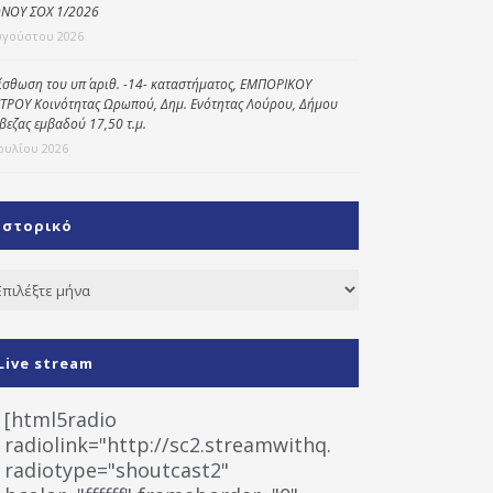
ΝΟΥ ΣΟΧ 1/2026
υγούστου 2026
ίσθωση του υπ΄ αριθ. -14- καταστήματος, ΕΜΠΟΡΙΚΟΥ
ΤΡΟΥ Κοινότητας Ωρωπού, Δημ. Ενότητας Λούρου, Δήμου
βεζας εμβαδού 17,50 τ.μ.
Ιουλίου 2026
Ιστορικό
τορικό
Live stream
[html5radio
radiolink="http://sc2.streamwithq.com:8028/stream
radiotype="shoutcast2"