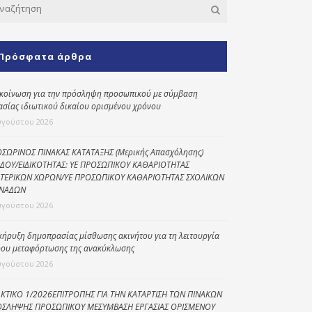
Κοινωνικό
παντοπωλείο
Πρόσφατα άρθρα
Kοινωνικό
φαρμακείο
κοίνωση για την πρόσληψη προσωπικού με σύμβαση
Πρόγραμμα
ασίας ιδιωτικού δικαίου ορισμένου χρόνου
“Βοήθεια στο σπίτι”
υγούστου 2026
Κέντρο Ημερήσιας
Φροντίδας
ΣΩΡΙΝΟΣ ΠΙΝΑΚΑΣ ΚΑΤΑΤΑΞΗΣ (Μερικής Απασχόλησης)
Ηλικιωμένων
ΔΟΥ/ΕΙΔΙΚΟΤΗΤΑΣ: ΥΕ ΠΡΟΣΩΠΙΚΟΥ ΚΑΘΑΡΙΟΤΗΤΑΣ
(Κ.Η.Φ.Η.) Πρέβεζας
ΤΕΡΙΚΩΝ ΧΩΡΩΝ/ΥΕ ΠΡΟΣΩΠΙΚΟΥ ΚΑΘΑΡΙΟΤΗΤΑΣ ΣΧΟΛΙΚΩΝ
ΝΑΔΩΝ
υγούστου 2026
κήρυξη δημοπρασίας μίσθωσης ακινήτου για τη λειτουργία
ου μεταφόρτωσης της ανακύκλωσης
υγούστου 2026
ΚΤΙΚΟ 1/2026ΕΠΙΤΡΟΠΗΣ ΓΙΑ ΤΗΝ ΚΑΤΑΡΤΙΣΗ ΤΩΝ ΠΙΝΑΚΩΝ
ΣΛΗΨΗΣ ΠΡΟΣΩΠΙΚΟΥ ΜΕΣΥΜΒΑΣΗ ΕΡΓΑΣΙΑΣ ΟΡΙΣΜΕΝΟΥ