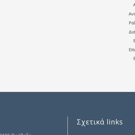
Αν
Ρα
Δι
Επ
Σχετικά links