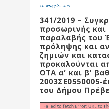
Επιτροπή
14 Οκτωβρίου 2019
Δημοτικές
Ενότητες
341/2019 – Συγκ
προσωρινής και 
παραλαβής του 
πρόληψης και α
ζημιών και κατ
προκαλούνται απ
ΟΤΑ α’ και β’ βα
2003ΣΕ0550005-
Αθλητικές
Υποδομές
του Δήμου Πρέβ
Αθλητικές
Εκδηλώσεις
Failed to fetch Error: URL to t