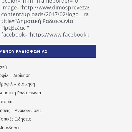
bcolor="ffffff" frameborder="0"
image="http://www.dimosprevezas.gr/wp-
content/uploads/2017/02/logo__radiofonias.jpg"
title="Δημοτική Ραδιοφωνία
Πρέβεζας "
facebook="https://www.facebook.com/%CE%9
%CE%A1%CE%B1%CE%B4%CE%B9%CE%BF%CF%86
%CE%A0%CF%81%CE%AD%CE%B2%CE%B5%CE%B6%
ΜΕΝΟΥ ΡΑΔΙΟΦΩΝΙΑΣ
1531194763766854/" artist="" ]
χική
οφίλ – Διοίκηση
Προφίλ – Διοίκηση
Δημοτική Ραδιοφωνία
Ιστορία
δήσεις – Ανακοινώσεις
Τοπικές Ειδήσεις
Μεταδόσεις