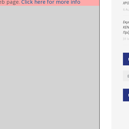
eb page.
Click here for more info
ΧΡΟ
6 Α
ύ
Εκμ
ΚΕΝ
ζας
Πρέ
ίου
31 
Ισ