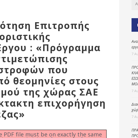
Καθαριότητα και
περιβάλλον
Δημοτική
ρότηση Επιτροπής
αστυνομία
οριστικής
Γραφείο εσόδων
Ανα
Έργου : «Πρόγραμμα
Παιδικοί σταθμοί
εργ
7 Α
ντιμετώπισης
Πολιτική
προστασία
αστροφών που
ΠΡΟ
ΚΛΑ
ό θεομηνίες στους
ΕΣΩ
ΜΟ
θμού της χώρας ΣΑΕ
7 Α
έκτακτη επιχορήγηση
Δια
χώρ
εζας»
7 Α
ΠΡΑ
he PDF file must be on exactly the same
ΠΡΟ