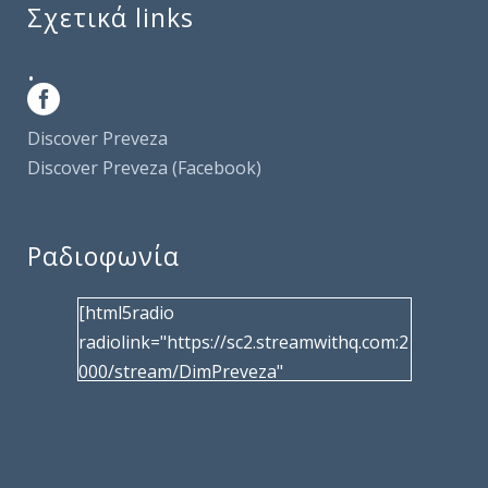
Σχετικά links
.
Discover Preveza
Discover Preveza (Facebook)
Ραδιοφωνία
[html5radio
radiolink="https://sc2.streamwithq.com:2
000/stream/DimPreveza"
radiotype="shoutcast2" bcolor="40566d"
frameborder="0" image="/wp-
content/uploads/2017/02/logo__radiofo