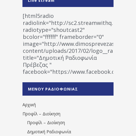
Live stream
[html5radio
radiolink="http://sc2.streamwithq.com:802
radiotype="shoutcast2"
bcolor="ffffff" frameborder="0"
image="http://www.dimosprevezas.gr/wp-
content/uploads/2017/02/logo__radiofonias
title="Δημοτική Ραδιοφωνία
Πρέβεζας "
facebook="https://www.facebook.co
%CE%A1%CE%B1%CE%B4%CE%B9%CE%BF%
%CE%A0%CF%81%CE%AD%CE%B2%CE%B5%
ΜΕΝΟΥ ΡΑΔΙΟΦΩΝΙΑΣ
1531194763766854/" artist="" ]
Αρχική
Προφίλ – Διοίκηση
Προφίλ – Διοίκηση
Δημοτική Ραδιοφωνία