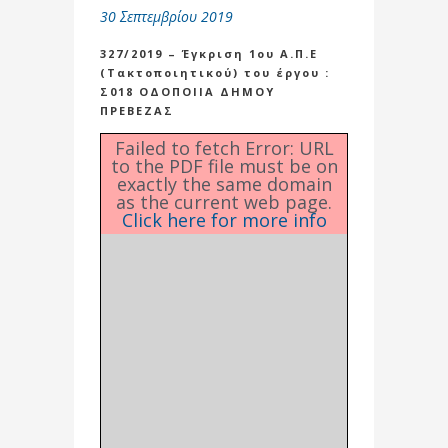
30 Σεπτεμβρίου 2019
327/2019 – Έγκριση 1ου Α.Π.Ε
(Τακτοποιητικού) του έργου :
Σ018 ΟΔΟΠΟΙΙΑ ΔΗΜΟΥ
ΠΡΕΒΕΖΑΣ
Failed to fetch Error: URL
to the PDF file must be on
exactly the same domain
as the current web page.
Click here for more info