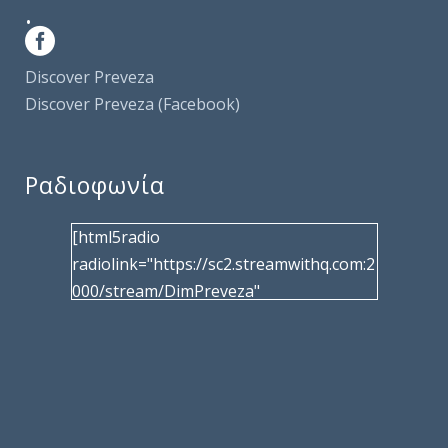
.
Discover Preveza
Discover Preveza (Facebook)
Ραδιοφωνία
[html5radio
radiolink="https://sc2.streamwithq.com:2
000/stream/DimPreveza"
radiotype="shoutcast2" bcolor="40566d"
frameborder="0" image="/wp-
content/uploads/2017/02/logo__radiofo
nias.jpg" title="Δημοτική Ραδιοφωνία
Πρέβεζας"