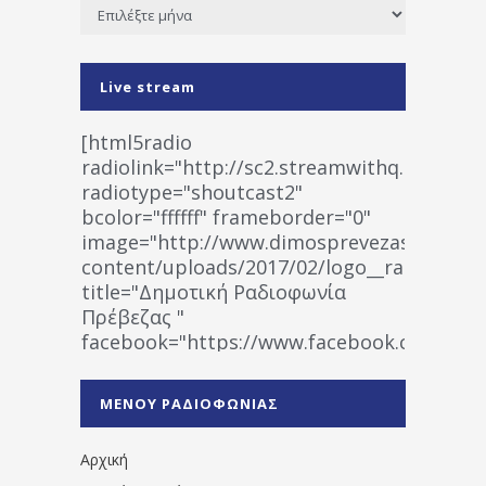
Ιστορικό
Live stream
[html5radio
radiolink="http://sc2.streamwithq.com:802
radiotype="shoutcast2"
bcolor="ffffff" frameborder="0"
image="http://www.dimosprevezas.gr/wp-
content/uploads/2017/02/logo__radiofonias
title="Δημοτική Ραδιοφωνία
Πρέβεζας "
facebook="https://www.facebook.co
%CE%A1%CE%B1%CE%B4%CE%B9%CE%BF%
%CE%A0%CF%81%CE%AD%CE%B2%CE%B5%
ΜΕΝΟΥ ΡΑΔΙΟΦΩΝΙΑΣ
1531194763766854/" artist="" ]
Αρχική