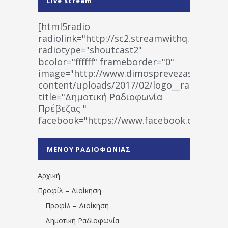
Live stream
[html5radio
radiolink="http://sc2.streamwithq.com:802
radiotype="shoutcast2"
bcolor="ffffff" frameborder="0"
image="http://www.dimosprevezas.gr/wp-
content/uploads/2017/02/logo__radiofonias
title="Δημοτική Ραδιοφωνία
Πρέβεζας "
facebook="https://www.facebook.co
%CE%A1%CE%B1%CE%B4%CE%B9%CE%BF%
%CE%A0%CF%81%CE%AD%CE%B2%CE%B5%
ΜΕΝΟΥ ΡΑΔΙΟΦΩΝΙΑΣ
1531194763766854/" artist="" ]
Αρχική
Προφίλ – Διοίκηση
Προφίλ – Διοίκηση
Δημοτική Ραδιοφωνία