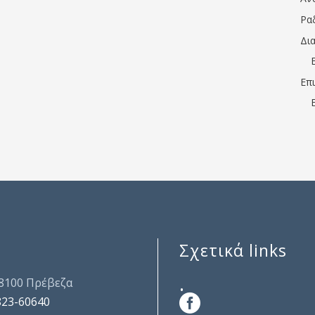
Ρα
Δι
Επ
Σχετικά links
.
48100 Πρέβεζα
823-60640