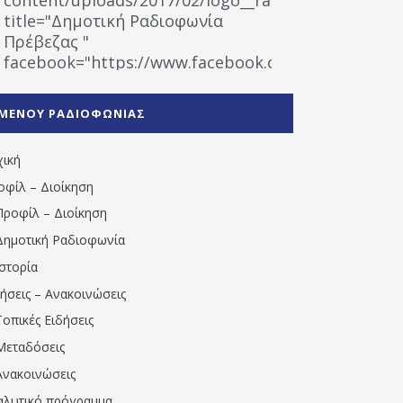
title="Δημοτική Ραδιοφωνία
Πρέβεζας "
facebook="https://www.facebook.com/%CE%9
%CE%A1%CE%B1%CE%B4%CE%B9%CE%BF%CF%86
%CE%A0%CF%81%CE%AD%CE%B2%CE%B5%CE%B6%
ΜΕΝΟΥ ΡΑΔΙΟΦΩΝΙΑΣ
1531194763766854/" artist="" ]
χική
οφίλ – Διοίκηση
Προφίλ – Διοίκηση
Δημοτική Ραδιοφωνία
Ιστορία
δήσεις – Ανακοινώσεις
Τοπικές Ειδήσεις
Μεταδόσεις
Ανακοινώσεις
αλυτικό πρόγραμμα