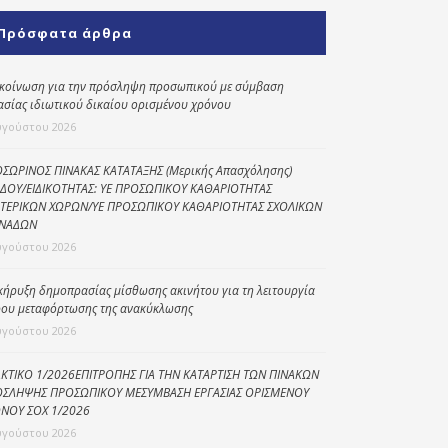
Κοινωνικό
Πρόσφατα άρθρα
παντοπωλείο
Kοινωνικό
κοίνωση για την πρόσληψη προσωπικού με σύμβαση
φαρμακείο
ασίας ιδιωτικού δικαίου ορισμένου χρόνου
υγούστου 2026
Πρόγραμμα
“Βοήθεια στο σπίτι”
ΣΩΡΙΝΟΣ ΠΙΝΑΚΑΣ ΚΑΤΑΤΑΞΗΣ (Μερικής Απασχόλησης)
ΔΟΥ/ΕΙΔΙΚΟΤΗΤΑΣ: ΥΕ ΠΡΟΣΩΠΙΚΟΥ ΚΑΘΑΡΙΟΤΗΤΑΣ
Κέντρο Ημερήσιας
ΤΕΡΙΚΩΝ ΧΩΡΩΝ/ΥΕ ΠΡΟΣΩΠΙΚΟΥ ΚΑΘΑΡΙΟΤΗΤΑΣ ΣΧΟΛΙΚΩΝ
Φροντίδας
ΝΑΔΩΝ
Ηλικιωμένων
υγούστου 2026
(Κ.Η.Φ.Η.) Πρέβεζας
κήρυξη δημοπρασίας μίσθωσης ακινήτου για τη λειτουργία
ου μεταφόρτωσης της ανακύκλωσης
υγούστου 2026
ΚΤΙΚΟ 1/2026ΕΠΙΤΡΟΠΗΣ ΓΙΑ ΤΗΝ ΚΑΤΑΡΤΙΣΗ ΤΩΝ ΠΙΝΑΚΩΝ
ΣΛΗΨΗΣ ΠΡΟΣΩΠΙΚΟΥ ΜΕΣΥΜΒΑΣΗ ΕΡΓΑΣΙΑΣ ΟΡΙΣΜΕΝΟΥ
ΝΟΥ ΣΟΧ 1/2026
υγούστου 2026