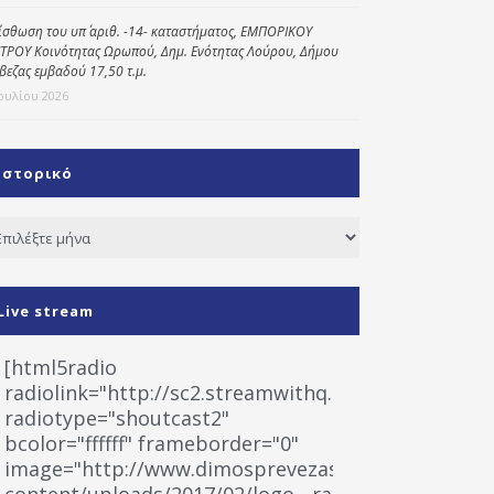
ίσθωση του υπ΄ αριθ. -14- καταστήματος, ΕΜΠΟΡΙΚΟΥ
ΤΡΟΥ Κοινότητας Ωρωπού, Δημ. Ενότητας Λούρου, Δήμου
βεζας εμβαδού 17,50 τ.μ.
Ιουλίου 2026
Ιστορικό
τορικό
Live stream
[html5radio
radiolink="http://sc2.streamwithq.com:8028/stream
radiotype="shoutcast2"
bcolor="ffffff" frameborder="0"
image="http://www.dimosprevezas.gr/wp-
content/uploads/2017/02/logo__radiofonias.jpg"