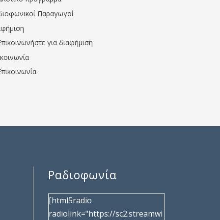
διοφωνικοί Παραγωγοί
αφήμιση
Επικοινωνήστε για διαφήμιση
ικοινωνία
Επικοινωνία
Ραδιοφωνία
[html5radio
radiolink="https://sc2.streamwi