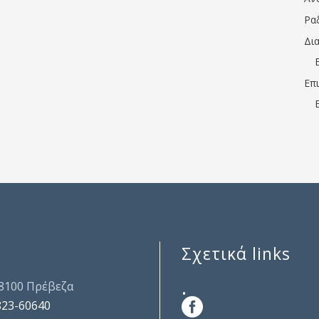
Ρα
Δι
Επ
Σχετικά links
.
48100 Πρέβεζα
823-60640