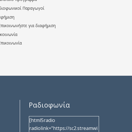
διοφωνικοί Παραγωγοί
αφήμιση
Επικοινωνήστε για διαφήμιση
ικοινωνία
Επικοινωνία
Ραδιοφωνία
[html5radio
radiolink="https://sc2.streamwi