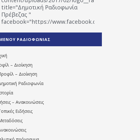
title="Δημοτική Ραδιοφωνία
Πρέβεζας "
facebook="https://www.facebook.com/%CE%9
%CE%A1%CE%B1%CE%B4%CE%B9%CE%BF%CF%86
%CE%A0%CF%81%CE%AD%CE%B2%CE%B5%CE%B6%
ΜΕΝΟΥ ΡΑΔΙΟΦΩΝΙΑΣ
1531194763766854/" artist="" ]
χική
οφίλ – Διοίκηση
Προφίλ – Διοίκηση
Δημοτική Ραδιοφωνία
Ιστορία
δήσεις – Ανακοινώσεις
Τοπικές Ειδήσεις
Μεταδόσεις
Ανακοινώσεις
αλυτικό πρόγραμμα