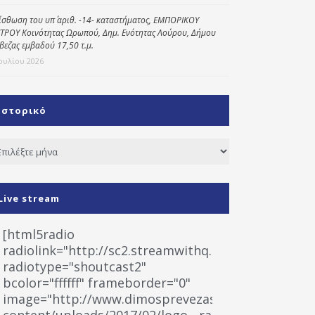
ίσθωση του υπ΄ αριθ. -14- καταστήματος, ΕΜΠΟΡΙΚΟΥ
ΤΡΟΥ Κοινότητας Ωρωπού, Δημ. Ενότητας Λούρου, Δήμου
βεζας εμβαδού 17,50 τ.μ.
Ιουλίου 2026
Ιστορικό
τορικό
Live stream
[html5radio
radiolink="http://sc2.streamwithq.com:8028/stream
radiotype="shoutcast2"
bcolor="ffffff" frameborder="0"
image="http://www.dimosprevezas.gr/wp-
content/uploads/2017/02/logo__radiofonias.jpg"