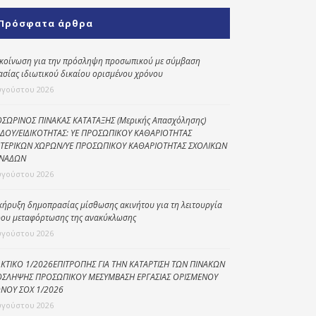
Κοινωνικό
Πρόσφατα άρθρα
παντοπωλείο
Kοινωνικό
κοίνωση για την πρόσληψη προσωπικού με σύμβαση
φαρμακείο
ασίας ιδιωτικού δικαίου ορισμένου χρόνου
υγούστου 2026
Πρόγραμμα
“Βοήθεια στο σπίτι”
ΣΩΡΙΝΟΣ ΠΙΝΑΚΑΣ ΚΑΤΑΤΑΞΗΣ (Μερικής Απασχόλησης)
ΔΟΥ/ΕΙΔΙΚΟΤΗΤΑΣ: ΥΕ ΠΡΟΣΩΠΙΚΟΥ ΚΑΘΑΡΙΟΤΗΤΑΣ
Κέντρο Ημερήσιας
ΤΕΡΙΚΩΝ ΧΩΡΩΝ/ΥΕ ΠΡΟΣΩΠΙΚΟΥ ΚΑΘΑΡΙΟΤΗΤΑΣ ΣΧΟΛΙΚΩΝ
Φροντίδας
ΝΑΔΩΝ
Ηλικιωμένων
υγούστου 2026
(Κ.Η.Φ.Η.) Πρέβεζας
κήρυξη δημοπρασίας μίσθωσης ακινήτου για τη λειτουργία
ου μεταφόρτωσης της ανακύκλωσης
υγούστου 2026
ΚΤΙΚΟ 1/2026ΕΠΙΤΡΟΠΗΣ ΓΙΑ ΤΗΝ ΚΑΤΑΡΤΙΣΗ ΤΩΝ ΠΙΝΑΚΩΝ
ΣΛΗΨΗΣ ΠΡΟΣΩΠΙΚΟΥ ΜΕΣΥΜΒΑΣΗ ΕΡΓΑΣΙΑΣ ΟΡΙΣΜΕΝΟΥ
ΝΟΥ ΣΟΧ 1/2026
υγούστου 2026