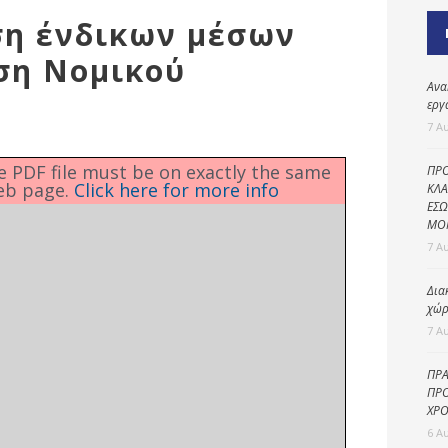
Καθαριότητα και
ση ένδικων μέσων
περιβάλλον
ση Νομικού
Δημοτική
αστυνομία
Ανα
εργ
Γραφείο εσόδων
7 Α
Παιδικοί σταθμοί
he PDF file must be on exactly the same
ΠΡΟ
eb page.
Click here for more info
Πολιτική
ΚΛΑ
ΕΣΩ
προστασία
ΜΟ
7 Α
Δια
χώρ
7 Α
ΠΡΑ
ΠΡΟ
ΧΡΟ
6 Α