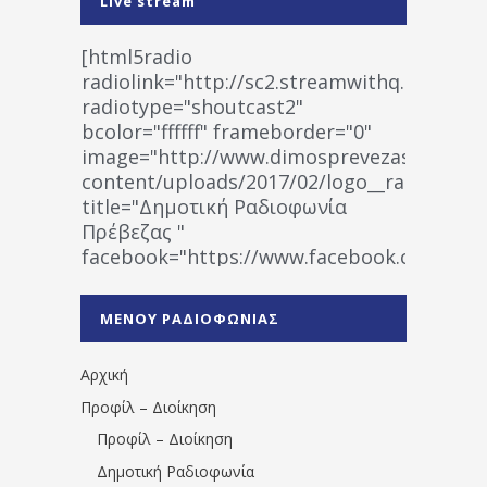
Live stream
[html5radio
radiolink="http://sc2.streamwithq.com:802
radiotype="shoutcast2"
bcolor="ffffff" frameborder="0"
image="http://www.dimosprevezas.gr/wp-
content/uploads/2017/02/logo__radiofonias
title="Δημοτική Ραδιοφωνία
Πρέβεζας "
facebook="https://www.facebook.co
%CE%A1%CE%B1%CE%B4%CE%B9%CE%BF%
%CE%A0%CF%81%CE%AD%CE%B2%CE%B5%
ΜΕΝΟΥ ΡΑΔΙΟΦΩΝΙΑΣ
1531194763766854/" artist="" ]
Αρχική
Προφίλ – Διοίκηση
Προφίλ – Διοίκηση
Δημοτική Ραδιοφωνία