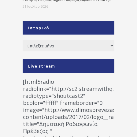
31 Ιουλίου 2026
Ιστορικό
Ιστορικό
Live stream
[html5radio
radiolink="http://sc2.streamwithq.com:802
radiotype="shoutcast2"
bcolor="ffffff" frameborder="0"
image="http://www.dimosprevezas.gr/wp-
content/uploads/2017/02/logo__radiofonias
title="Δημοτική Ραδιοφωνία
Πρέβεζας "