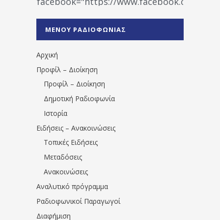
facebook="https://www.facebook.co
%CE%A1%CE%B1%CE%B4%CE%B9%CE%BF%
%CE%A0%CF%81%CE%AD%CE%B2%CE%B5%
ΜΕΝΟΥ ΡΑΔΙΟΦΩΝΙΑΣ
1531194763766854/" artist="" ]
Αρχική
Προφίλ – Διοίκηση
Προφίλ – Διοίκηση
Δημοτική Ραδιοφωνία
Ιστορία
Ειδήσεις – Ανακοινώσεις
Τοπικές Ειδήσεις
Μεταδόσεις
Ανακοινώσεις
Αναλυτικό πρόγραμμα
Ραδιοφωνικοί Παραγωγοί
Διαφήμιση