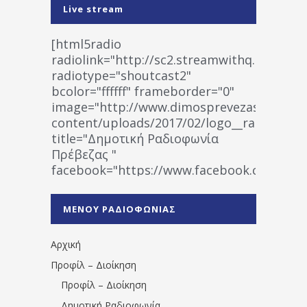
Live stream
[html5radio
radiolink="http://sc2.streamwithq.com:802
radiotype="shoutcast2"
bcolor="ffffff" frameborder="0"
image="http://www.dimosprevezas.gr/wp-
content/uploads/2017/02/logo__radiofonias
title="Δημοτική Ραδιοφωνία
Πρέβεζας "
facebook="https://www.facebook.co
%CE%A1%CE%B1%CE%B4%CE%B9%CE%BF%
%CE%A0%CF%81%CE%AD%CE%B2%CE%B5%
ΜΕΝΟΥ ΡΑΔΙΟΦΩΝΙΑΣ
1531194763766854/" artist="" ]
Αρχική
Προφίλ – Διοίκηση
Προφίλ – Διοίκηση
Δημοτική Ραδιοφωνία