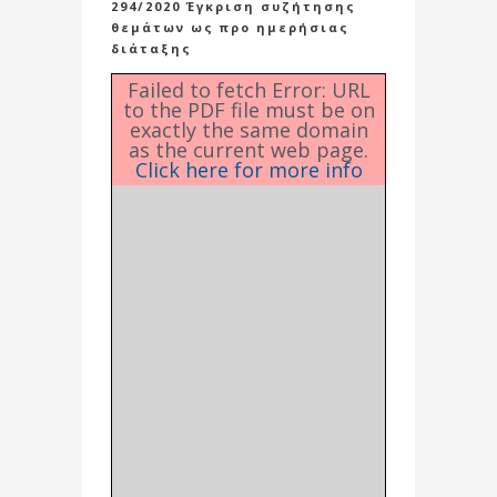
294/2020 Έγκριση συζήτησης
θεμάτων ως προ ημερήσιας
διάταξης
Failed to fetch Error: URL
to the PDF file must be on
exactly the same domain
as the current web page.
Click here for more info