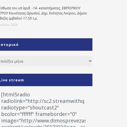
ίσθωση του υπ΄ αριθ. -14- καταστήματος, ΕΜΠΟΡΙΚΟΥ
ΤΡΟΥ Κοινότητας Ωρωπού, Δημ. Ενότητας Λούρου, Δήμου
βεζας εμβαδού 17,50 τ.μ.
Ιουλίου 2026
Ιστορικό
τορικό
Live stream
[html5radio
radiolink="http://sc2.streamwithq.com:8028/stream
radiotype="shoutcast2"
bcolor="ffffff" frameborder="0"
image="http://www.dimosprevezas.gr/wp-
content/uploads/2017/02/logo__radiofonias.jpg"