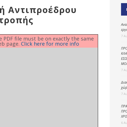
Καθαριότητα και
γή Αντιπροέδρου
περιβάλλον
ιτροπής
Δημοτική
αστυνομία
Ανα
εργ
Γραφείο εσόδων
7 Α
he PDF file must be on exactly the same
eb page.
Click here for more info
Παιδικοί σταθμοί
ΠΡΟ
Πολιτική
ΚΛΑ
ΕΣΩ
προστασία
ΜΟ
7 Α
Δια
χώρ
7 Α
ΠΡΑ
ΠΡΟ
ΧΡΟ
6 Α