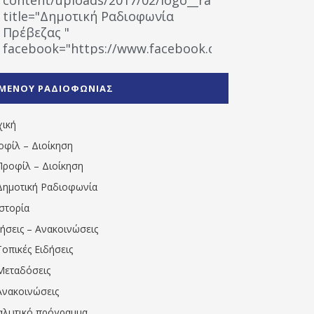
title="Δημοτική Ραδιοφωνία
Πρέβεζας "
facebook="https://www.facebook.com/%CE%9
%CE%A1%CE%B1%CE%B4%CE%B9%CE%BF%CF%86
%CE%A0%CF%81%CE%AD%CE%B2%CE%B5%CE%B6%
ΜΕΝΟΥ ΡΑΔΙΟΦΩΝΙΑΣ
1531194763766854/" artist="" ]
χική
οφίλ – Διοίκηση
Προφίλ – Διοίκηση
Δημοτική Ραδιοφωνία
Ιστορία
δήσεις – Ανακοινώσεις
Τοπικές Ειδήσεις
Μεταδόσεις
Ανακοινώσεις
αλυτικό πρόγραμμα