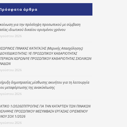
Κοινωνικό
Πρόσφατα άρθρα
παντοπωλείο
Kοινωνικό
κοίνωση για την πρόσληψη προσωπικού με σύμβαση
φαρμακείο
ασίας ιδιωτικού δικαίου ορισμένου χρόνου
υγούστου 2026
Πρόγραμμα
“Βοήθεια στο σπίτι”
ΣΩΡΙΝΟΣ ΠΙΝΑΚΑΣ ΚΑΤΑΤΑΞΗΣ (Μερικής Απασχόλησης)
ΔΟΥ/ΕΙΔΙΚΟΤΗΤΑΣ: ΥΕ ΠΡΟΣΩΠΙΚΟΥ ΚΑΘΑΡΙΟΤΗΤΑΣ
Κέντρο Ημερήσιας
ΤΕΡΙΚΩΝ ΧΩΡΩΝ/ΥΕ ΠΡΟΣΩΠΙΚΟΥ ΚΑΘΑΡΙΟΤΗΤΑΣ ΣΧΟΛΙΚΩΝ
Φροντίδας
ΝΑΔΩΝ
Ηλικιωμένων
υγούστου 2026
(Κ.Η.Φ.Η.) Πρέβεζας
κήρυξη δημοπρασίας μίσθωσης ακινήτου για τη λειτουργία
ου μεταφόρτωσης της ανακύκλωσης
υγούστου 2026
ΚΤΙΚΟ 1/2026ΕΠΙΤΡΟΠΗΣ ΓΙΑ ΤΗΝ ΚΑΤΑΡΤΙΣΗ ΤΩΝ ΠΙΝΑΚΩΝ
ΣΛΗΨΗΣ ΠΡΟΣΩΠΙΚΟΥ ΜΕΣΥΜΒΑΣΗ ΕΡΓΑΣΙΑΣ ΟΡΙΣΜΕΝΟΥ
ΝΟΥ ΣΟΧ 1/2026
υγούστου 2026