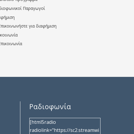
διοφωνικοί Παραγωγοί
αφήμιση
Επικοινωνήστε για διαφήμιση
ικοινωνία
Επικοινωνία
Ραδιοφωνία
[html5radio
radiolink="https://sc2.streamwi