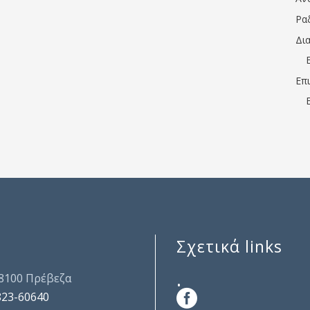
Ρα
Δι
Επ
Σχετικά links
.
48100 Πρέβεζα
823-60640