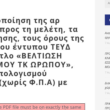
Καθαριότητα και
περιβάλλον
Δημοτική
οποίηση της αρ
αστυνομία
προς τη μελέτη, τα
Γραφείο εσόδων
Ανα
σης, τους όρους της
Παιδικοί σταθμοί
εργ
7 Α
του έντυπου ΤΕΥΔ
Πολιτική
προστασία
τίτλο «ΒΕΛΤΙΩΣΗ
ΠΡΟ
ΚΛΑ
ΜΟΥ ΤΚ ΩΡΩΠΟΥ»,
ΕΣΩ
ΜΟ
πολογισμού
7 Α
(χωρίς Φ.Π.Α) με
Δια
χώρ
7 Α
ΠΡΑ
he PDF file must be on exactly the same
ΠΡΟ