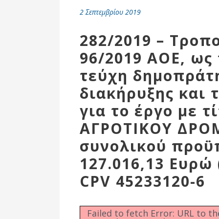
Επιτροπή
2 Σεπτεμβρίου 2019
Δημοτικές
Ενότητες
282/2019 – Τροπ
96/2019 ΑΟΕ, ως 
τεύχη δημοπράτη
διακήρυξης και 
για το έργο με 
ΑΓΡΟΤΙΚΟΥ ΔΡΟ
συνολικού προϋ
127.016,13 Ευρώ 
Αθλητικές
Υποδομές
CPV 45233120-6
Αθλητικές
Εκδηλώσεις
Failed to fetch Error: URL to t