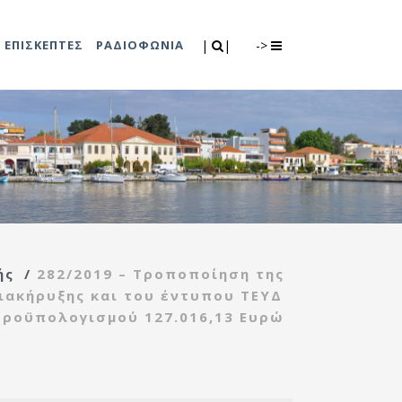
Search
|
|
ΕΠΙΣΚΕΠΤΕΣ
ΡΑΔΙΟΦΩΝΙΑ
|
|
->
0
λιτισμού
Τμήμα Πρόνοιας
7
ικές εκδηλώσεις
Κέντρο
συμβουλευτικής
υποστήριξης
ής
/
282/2019 – Τροποποίηση της
γυναικών
διακήρυξης και του έντυπου ΤΕΥΔ
Κέντρο ανοιχτής
προϋπολογισμού 127.016,13 Ευρώ
προστασίας
ηλικιωμένων
(Κ.Α.Π.Η.)
Κέντρο κοινότητας