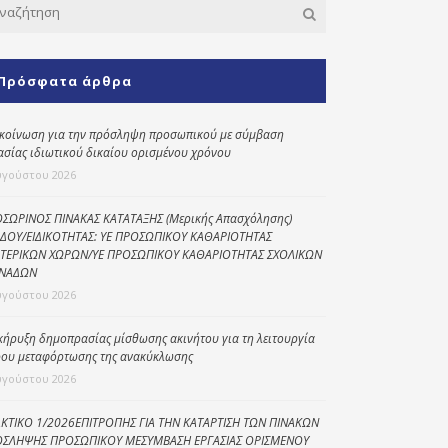
Κοινωνικό
παντοπωλείο
Πρόσφατα άρθρα
Kοινωνικό
φαρμακείο
κοίνωση για την πρόσληψη προσωπικού με σύμβαση
Πρόγραμμα
ασίας ιδιωτικού δικαίου ορισμένου χρόνου
“Βοήθεια στο σπίτι”
υγούστου 2026
Κέντρο Ημερήσιας
Φροντίδας
ΣΩΡΙΝΟΣ ΠΙΝΑΚΑΣ ΚΑΤΑΤΑΞΗΣ (Μερικής Απασχόλησης)
Ηλικιωμένων
ΔΟΥ/ΕΙΔΙΚΟΤΗΤΑΣ: ΥΕ ΠΡΟΣΩΠΙΚΟΥ ΚΑΘΑΡΙΟΤΗΤΑΣ
(Κ.Η.Φ.Η.) Πρέβεζας
ΤΕΡΙΚΩΝ ΧΩΡΩΝ/ΥΕ ΠΡΟΣΩΠΙΚΟΥ ΚΑΘΑΡΙΟΤΗΤΑΣ ΣΧΟΛΙΚΩΝ
ΝΑΔΩΝ
υγούστου 2026
κήρυξη δημοπρασίας μίσθωσης ακινήτου για τη λειτουργία
ου μεταφόρτωσης της ανακύκλωσης
υγούστου 2026
ΚΤΙΚΟ 1/2026ΕΠΙΤΡΟΠΗΣ ΓΙΑ ΤΗΝ ΚΑΤΑΡΤΙΣΗ ΤΩΝ ΠΙΝΑΚΩΝ
ΣΛΗΨΗΣ ΠΡΟΣΩΠΙΚΟΥ ΜΕΣΥΜΒΑΣΗ ΕΡΓΑΣΙΑΣ ΟΡΙΣΜΕΝΟΥ