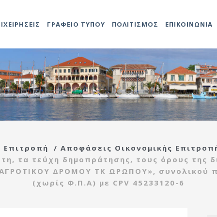
ΠΙΧΕΙΡΗΣΕΙΣ
ΓΡΑΦΕΙΟ ΤΥΠΟΥ
ΠΟΛΙΤΙΣΜΟΣ
ΕΠΙΚΟΙΝΩΝΙΑ
Αντιδήμαρχοι
Προκηρύξεις
Άδειες καταστημάτων
Αναρτήσεις
Video
Ληξιαρχείο
2014-202
Δομές Πο
ο
ης
Προσλήψεων
Γενικός
Προκηρύξεις – Διαγωνισμοί
Δημοτολόγιο
2021-202
Πολιτιστ
τροπή
Γραμματέας
Ανακοινώσεις
Τεχνική υπηρεσία
ας
Υπηρεσιών Δήμου
ής
Εντεταλμένοι
Κέντρο
ή Επιτροπή
/
Αποφάσεις Οικονομικής Επιτροπ
Σύμβουλοι
Αναρτήσεις
εξυπηρέτησης
τροπή
Διάφορες
έτη, τα τεύχη δημοπράτησης, τους όρους της 
ίδας
Οργανόγραμμα
πολιτών(ΚΕΠ)
ιας
Η ΑΓΡΟΤΙΚΟΥ ΔΡΟΜΟΥ ΤΚ ΩΡΩΠΟΥ», συνολικού 
Πρέβεζας
(χωρίς Φ.Π.Α) με CPV 45233120-6
Πολεοδομία
ρευσης
Λαϊκές αγορές