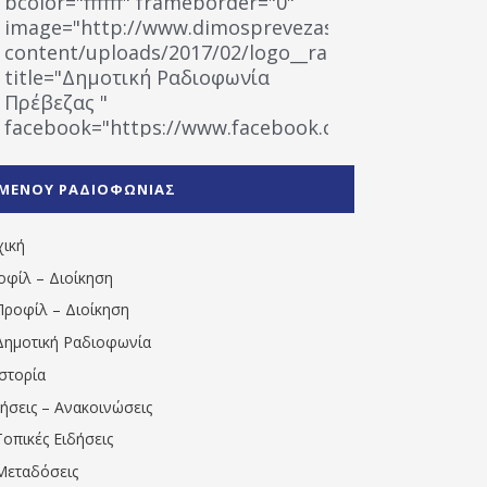
bcolor="ffffff" frameborder="0"
image="http://www.dimosprevezas.gr/wp-
content/uploads/2017/02/logo__radiofonias.jpg"
title="Δημοτική Ραδιοφωνία
Πρέβεζας "
facebook="https://www.facebook.com/%CE%9
%CE%A1%CE%B1%CE%B4%CE%B9%CE%BF%CF%86
%CE%A0%CF%81%CE%AD%CE%B2%CE%B5%CE%B6%
ΜΕΝΟΥ ΡΑΔΙΟΦΩΝΙΑΣ
1531194763766854/" artist="" ]
χική
οφίλ – Διοίκηση
Προφίλ – Διοίκηση
Δημοτική Ραδιοφωνία
Ιστορία
δήσεις – Ανακοινώσεις
Τοπικές Ειδήσεις
Μεταδόσεις