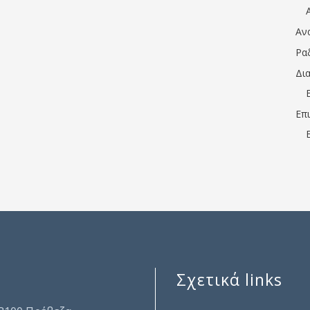
Αν
Ρα
Δι
Επ
Σχετικά links