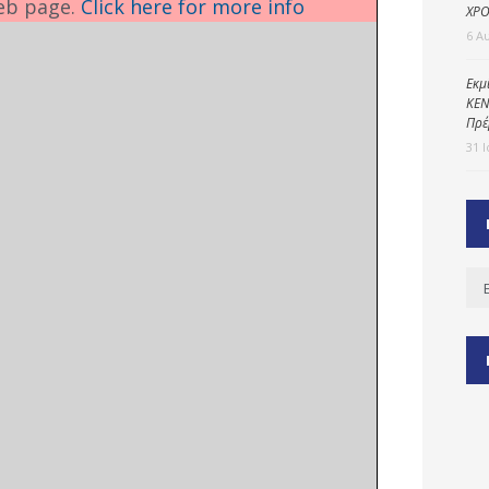
eb page.
Click here for more info
ΧΡΟ
6 Α
ύ
Εκμ
ΚΕΝ
ζας
Πρέ
ίου
31 
Ισ