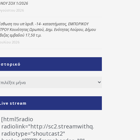
ΝΟΥ ΣΟΧ 1/2026
υγούστου 2026
ίσθωση του υπ΄ αριθ. -14- καταστήματος, ΕΜΠΟΡΙΚΟΥ
ΤΡΟΥ Κοινότητας Ωρωπού, Δημ. Ενότητας Λούρου, Δήμου
βεζας εμβαδού 17,50 τ.μ.
Ιουλίου 2026
Ιστορικό
τορικό
Live stream
[html5radio
radiolink="http://sc2.streamwithq.com:8028/stream
radiotype="shoutcast2"