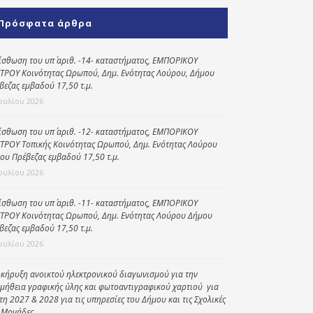
Κοινωνικό
Πρόσφατα άρθρα
παντοπωλείο
Kοινωνικό
ίσθωση του υπ΄ αριθ. -14- καταστήματος, ΕΜΠΟΡΙΚΟΥ
φαρμακείο
ΤΡΟΥ Κοινότητας Ωρωπού, Δημ. Ενότητας Λούρου, Δήμου
βεζας εμβαδού 17,50 τ.μ.
Πρόγραμμα
Ιουλίου 2026
“Βοήθεια στο σπίτι”
ίσθωση του υπ΄ αριθ. -12- καταστήματος, ΕΜΠΟΡΙΚΟΥ
Κέντρο Ημερήσιας
ΤΡΟΥ Τοπικής Κοινότητας Ωρωπού, Δημ. Ενότητας Λούρου
Φροντίδας
ου Πρέβεζας εμβαδού 17,50 τ.μ.
Ηλικιωμένων
Ιουλίου 2026
(Κ.Η.Φ.Η.) Πρέβεζας
ίσθωση του υπ΄ αριθ. -11- καταστήματος, ΕΜΠΟΡΙΚΟΥ
ΤΡΟΥ Κοινότητας Ωρωπού, Δημ. Ενότητας Λούρου Δήμου
βεζας εμβαδού 17,50 τ.μ.
Ιουλίου 2026
κήρυξη ανοικτού ηλεκτρονικού διαγωνισμού για την
μήθεια γραφικής ύλης και φωτοαντιγραφικού χαρτιού για
έτη 2027 & 2028 για τις υπηρεσίες του Δήμου και τις Σχολικές
 Μονάδες