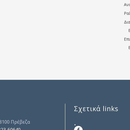
Αν
Ρα
Δι
Επ
Σχετικά links
.
48100 Πρέβεζα
823-60640