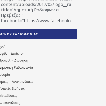
content/uploads/2017/02/logo__radiofonias.jpg"
title="Δημοτική Ραδιοφωνία
Πρέβεζας "
facebook="https://www.facebook.com/%CE%9
%CE%A1%CE%B1%CE%B4%CE%B9%CE%BF%CF%86
%CE%A0%CF%81%CE%AD%CE%B2%CE%B5%CE%B6%
ΜΕΝΟΥ ΡΑΔΙΟΦΩΝΙΑΣ
1531194763766854/" artist="" ]
χική
οφίλ – Διοίκηση
Προφίλ – Διοίκηση
Δημοτική Ραδιοφωνία
Ιστορία
δήσεις – Ανακοινώσεις
Τοπικές Ειδήσεις
Μεταδόσεις
Ανακοινώσεις