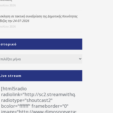
Ιουλίου 2026
σκληση σε τακτική συνεδρίαση της Δημοτικής Κοινότητας
βεζας την 24-07-2026
Ιουλίου 2026
Ιστορικό
τορικό
Live stream
[html5radio
radiolink="http://sc2.streamwithq.com:8028/stream
radiotype="shoutcast2"
bcolor="ffffff" frameborder="0"
image="http://www.dimosprevezas.gr/wp-