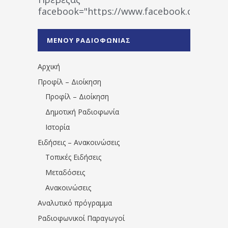
facebook="https://www.facebook.co
%CE%A1%CE%B1%CE%B4%CE%B9%CE%BF%
%CE%A0%CF%81%CE%AD%CE%B2%CE%B5%
ΜΕΝΟΥ ΡΑΔΙΟΦΩΝΙΑΣ
1531194763766854/" artist="" ]
Αρχική
Προφίλ – Διοίκηση
Προφίλ – Διοίκηση
Δημοτική Ραδιοφωνία
Ιστορία
Ειδήσεις – Ανακοινώσεις
Τοπικές Ειδήσεις
Μεταδόσεις
Ανακοινώσεις
Αναλυτικό πρόγραμμα
Ραδιοφωνικοί Παραγωγοί