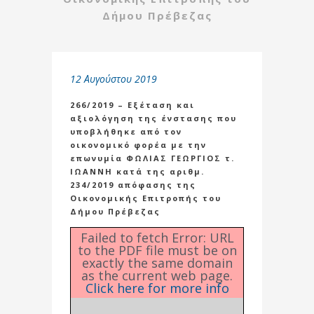
Δήμου Πρέβεζας
12 Αυγούστου 2019
266/2019 – Εξέταση και
αξιολόγηση της ένστασης που
υποβλήθηκε από τον
οικονομικό φορέα με την
επωνυμία ΦΩΛΙΑΣ ΓΕΩΡΓΙΟΣ τ.
ΙΩΑΝΝΗ κατά της αριθμ.
234/2019 απόφασης της
Οικονομικής Επιτροπής του
Δήμου Πρέβεζας
Failed to fetch Error: URL
to the PDF file must be on
exactly the same domain
as the current web page.
Click here for more info