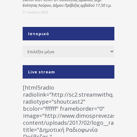
Ενότητας Λούρου, Δήμου Πρέβεζας εμβαδού 17,50 τ.μ.
31 Ιουλίου 2026
Ιστορικό
Ιστορικό
Live stream
[html5radio
radiolink="http://sc2.streamwithq.com:802
radiotype="shoutcast2"
bcolor="ffffff" frameborder="0"
image="http://www.dimosprevezas.gr/wp-
content/uploads/2017/02/logo__radiofonias
title="Δημοτική Ραδιοφωνία
Πρέβεζας "