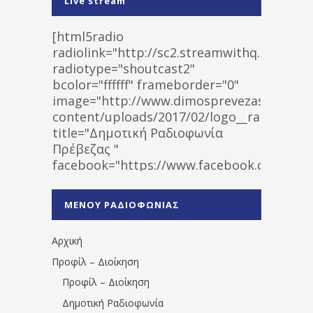
Live stream
[html5radio
radiolink="http://sc2.streamwithq.com:802
radiotype="shoutcast2"
bcolor="ffffff" frameborder="0"
image="http://www.dimosprevezas.gr/wp-
content/uploads/2017/02/logo__radiofonias
title="Δημοτική Ραδιοφωνία
Πρέβεζας "
facebook="https://www.facebook.co
%CE%A1%CE%B1%CE%B4%CE%B9%CE%BF%
%CE%A0%CF%81%CE%AD%CE%B2%CE%B5%
ΜΕΝΟΥ ΡΑΔΙΟΦΩΝΙΑΣ
1531194763766854/" artist="" ]
Αρχική
Προφίλ – Διοίκηση
Προφίλ – Διοίκηση
Δημοτική Ραδιοφωνία