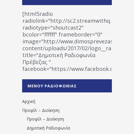
[html5radio
radiolink="http://sc2.streamwithq.com:802
radiotype="shoutcast2"
bcolor="ffffff" frameborder="0"
image="http://www.dimosprevezas.gr/wp-
content/uploads/2017/02/logo__radiofonias
title="Δημοτική Ραδιοφωνία
Πρέβεζας "
facebook="https://www.facebook.co
%CE%A1%CE%B1%CE%B4%CE%B9%CE%BF%
%CE%A0%CF%81%CE%AD%CE%B2%CE%B5%
ΜΕΝΟΥ ΡΑΔΙΟΦΩΝΙΑΣ
1531194763766854/" artist="" ]
Αρχική
Προφίλ – Διοίκηση
Προφίλ – Διοίκηση
Δημοτική Ραδιοφωνία