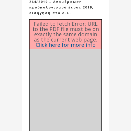
264/2019 – Αναμόρφωση
προϋπολογισμού έτους 2019,
εισήγηση στο Δ.Σ.
Failed to fetch Error: URL
to the PDF file must be on
exactly the same domain
as the current web page.
Click here for more info