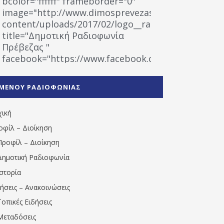
bcolor="ffffff" frameborder="0"
image="http://www.dimosprevezas.gr/wp-
content/uploads/2017/02/logo__radiofonias.jpg"
title="Δημοτική Ραδιοφωνία
Πρέβεζας "
facebook="https://www.facebook.com/%CE%9
%CE%A1%CE%B1%CE%B4%CE%B9%CE%BF%CF%86
%CE%A0%CF%81%CE%AD%CE%B2%CE%B5%CE%B6%
ΜΕΝΟΥ ΡΑΔΙΟΦΩΝΙΑΣ
1531194763766854/" artist="" ]
χική
οφίλ – Διοίκηση
Προφίλ – Διοίκηση
Δημοτική Ραδιοφωνία
Ιστορία
δήσεις – Ανακοινώσεις
Τοπικές Ειδήσεις
Μεταδόσεις