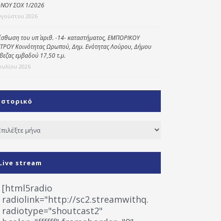
ΝΟΥ ΣΟΧ 1/2026
υγούστου 2026
ίσθωση του υπ΄ αριθ. -14- καταστήματος, ΕΜΠΟΡΙΚΟΥ
ΤΡΟΥ Κοινότητας Ωρωπού, Δημ. Ενότητας Λούρου, Δήμου
βεζας εμβαδού 17,50 τ.μ.
Ιουλίου 2026
Ιστορικό
τορικό
Live stream
[html5radio
radiolink="http://sc2.streamwithq.com:8028/stream
radiotype="shoutcast2"