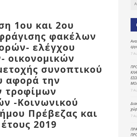
Καθαριότητα και
περιβάλλον
Δημοτική
ση 1ου και 2ου
αστυνομία
φράγισης φακέλων
Γραφείο εσόδων
Ανα
ορών- ελέγχου
Παιδικοί σταθμοί
εργ
7 Α
- οικονομικών
Πολιτική
προστασία
ετοχής συνοπτικού
ΠΡΟ
ΚΛΑ
υ αφορά την
ΕΣΩ
ΜΟ
ν τροφίμων
7 Α
ών -Κοινωνικού
Δια
χώρ
ήμου Πρέβεζας και
7 Α
έτους 2019
ΠΡΑ
ΠΡΟ