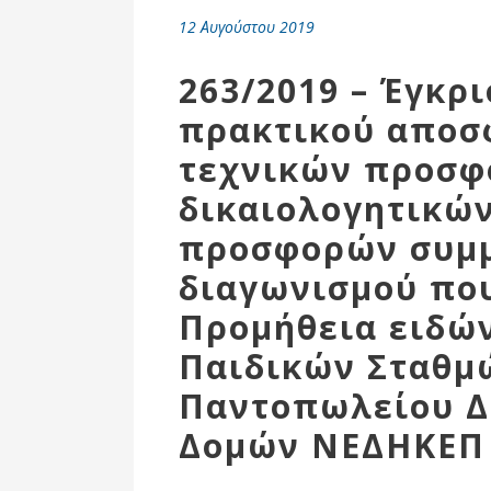
Επιτροπή
12 Αυγούστου 2019
Δημοτικές
Ενότητες
263/2019 – Έγκρι
πρακτικού αποσ
τεχνικών προσφ
δικαιολογητικών
προσφορών συμμ
διαγωνισμού πο
Προμήθεια ειδώ
Παιδικών Σταθμ
Αθλητικές
Υποδομές
Παντοπωλείου Δ
Αθλητικές
Δομών ΝΕΔΗΚΕΠ 
Εκδηλώσεις