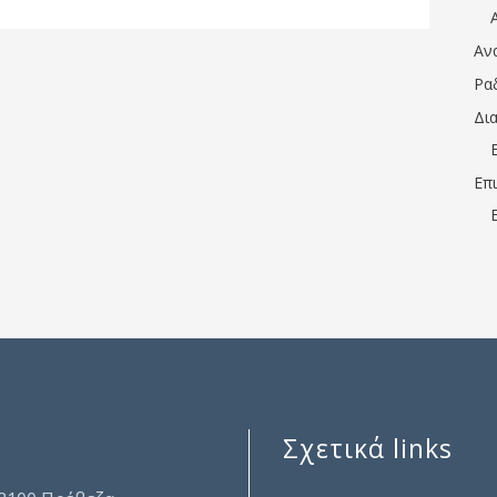
Αν
Ρα
Δι
Επ
Σχετικά links