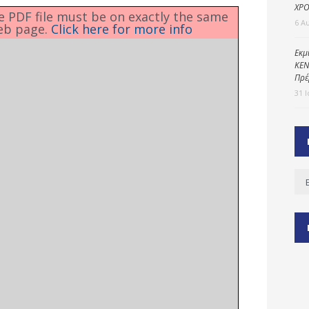
ΧΡΟ
he PDF file must be on exactly the same
6 Α
eb page.
Click here for more info
ύ
Εκμ
ΚΕΝ
ζας
Πρέ
ίου
31 
Ισ