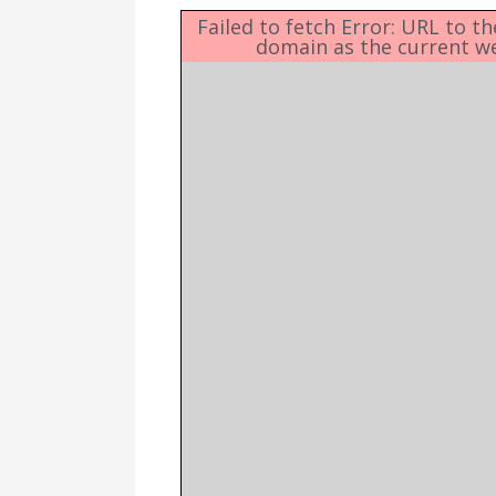
Δημοτική
Βιβλιοθήκη
Failed to fetch Error: URL to t
domain as the current w
Δίκτυο
Εθελοντισμο
Δήμου Πρέβε
Κέντρο δια β
Μάθησης