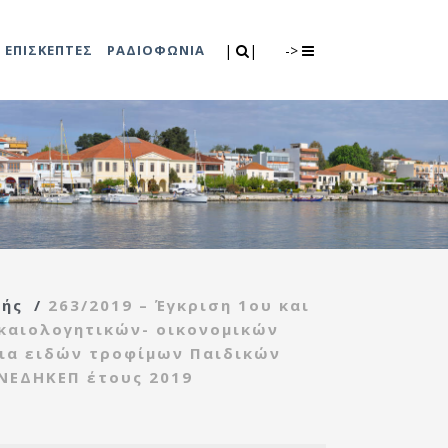
Search
|
|
ΕΠΙΣΚΕΠΤΕΣ
ΡΑΔΙΟΦΩΝΙΑ
|
|
->
0
λιτισμού
Τμήμα Πρόνοιας
7
ικές εκδηλώσεις
Κέντρο
συμβουλευτικής
υποστήριξης
πής
/
263/2019 – Έγκριση 1ου και
γυναικών
καιολογητικών- οικονομικών
Κέντρο ανοιχτής
ια ειδών τροφίμων Παιδικών
προστασίας
ΝΕΔΗΚΕΠ έτους 2019
ηλικιωμένων
(Κ.Α.Π.Η.)
Κέντρο κοινότητας