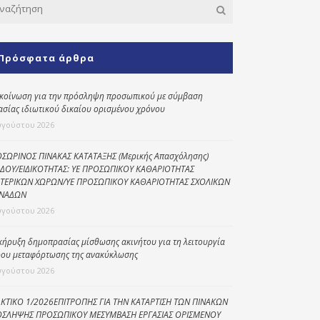
Κοινωνικό
παντοπωλείο
Πρόσφατα άρθρα
Kοινωνικό
φαρμακείο
κοίνωση για την πρόσληψη προσωπικού με σύμβαση
Πρόγραμμα
ασίας ιδιωτικού δικαίου ορισμένου χρόνου
“Βοήθεια στο σπίτι”
υγούστου 2026
Κέντρο Ημερήσιας
Φροντίδας
ΣΩΡΙΝΟΣ ΠΙΝΑΚΑΣ ΚΑΤΑΤΑΞΗΣ (Μερικής Απασχόλησης)
Ηλικιωμένων
ΔΟΥ/ΕΙΔΙΚΟΤΗΤΑΣ: ΥΕ ΠΡΟΣΩΠΙΚΟΥ ΚΑΘΑΡΙΟΤΗΤΑΣ
(Κ.Η.Φ.Η.) Πρέβεζας
ΤΕΡΙΚΩΝ ΧΩΡΩΝ/ΥΕ ΠΡΟΣΩΠΙΚΟΥ ΚΑΘΑΡΙΟΤΗΤΑΣ ΣΧΟΛΙΚΩΝ
ΝΑΔΩΝ
υγούστου 2026
κήρυξη δημοπρασίας μίσθωσης ακινήτου για τη λειτουργία
ου μεταφόρτωσης της ανακύκλωσης
υγούστου 2026
ΚΤΙΚΟ 1/2026ΕΠΙΤΡΟΠΗΣ ΓΙΑ ΤΗΝ ΚΑΤΑΡΤΙΣΗ ΤΩΝ ΠΙΝΑΚΩΝ
ΣΛΗΨΗΣ ΠΡΟΣΩΠΙΚΟΥ ΜΕΣΥΜΒΑΣΗ ΕΡΓΑΣΙΑΣ ΟΡΙΣΜΕΝΟΥ