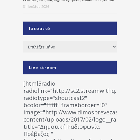
31 Ιουλίου 2026
Ιστορικό
Ιστορικό
Live stream
[html5radio
radiolink="http://sc2.streamwithq.com:802
radiotype="shoutcast2"
bcolor="ffffff" frameborder="0"
image="http://www.dimosprevezas.gr/wp-
content/uploads/2017/02/logo__radiofonias
title="Δημοτική Ραδιοφωνία
Πρέβεζας "