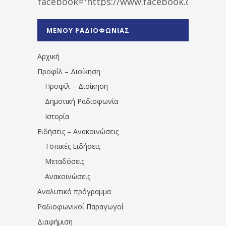
facebook="https://www.facebook.co
%CE%A1%CE%B1%CE%B4%CE%B9%CE%BF%
%CE%A0%CF%81%CE%AD%CE%B2%CE%B5%
ΜΕΝΟΥ ΡΑΔΙΟΦΩΝΙΑΣ
1531194763766854/" artist="" ]
Αρχική
Προφίλ – Διοίκηση
Προφίλ – Διοίκηση
Δημοτική Ραδιοφωνία
Ιστορία
Ειδήσεις – Ανακοινώσεις
Τοπικές Ειδήσεις
Μεταδόσεις
Ανακοινώσεις
Αναλυτικό πρόγραμμα
Ραδιοφωνικοί Παραγωγοί
Διαφήμιση