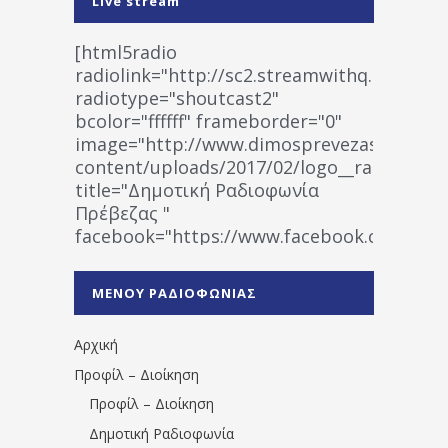
Live stream
[html5radio
radiolink="http://sc2.streamwithq.com:802
radiotype="shoutcast2"
bcolor="ffffff" frameborder="0"
image="http://www.dimosprevezas.gr/wp-
content/uploads/2017/02/logo__radiofonias
title="Δημοτική Ραδιοφωνία
Πρέβεζας "
facebook="https://www.facebook.co
%CE%A1%CE%B1%CE%B4%CE%B9%CE%BF%
%CE%A0%CF%81%CE%AD%CE%B2%CE%B5%
ΜΕΝΟΥ ΡΑΔΙΟΦΩΝΙΑΣ
1531194763766854/" artist="" ]
Αρχική
Προφίλ – Διοίκηση
Προφίλ – Διοίκηση
Δημοτική Ραδιοφωνία