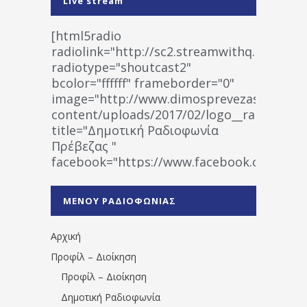
Live stream
[html5radio
radiolink="http://sc2.streamwithq.com:802
radiotype="shoutcast2"
bcolor="ffffff" frameborder="0"
image="http://www.dimosprevezas.gr/wp-
content/uploads/2017/02/logo__radiofonias
title="Δημοτική Ραδιοφωνία
Πρέβεζας "
facebook="https://www.facebook.co
%CE%A1%CE%B1%CE%B4%CE%B9%CE%BF%
%CE%A0%CF%81%CE%AD%CE%B2%CE%B5%
ΜΕΝΟΥ ΡΑΔΙΟΦΩΝΙΑΣ
1531194763766854/" artist="" ]
Αρχική
Προφίλ – Διοίκηση
Προφίλ – Διοίκηση
Δημοτική Ραδιοφωνία