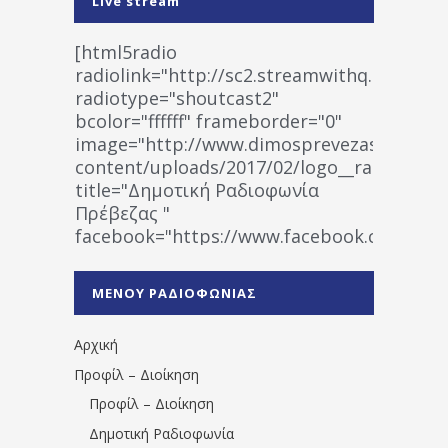
Live stream
[html5radio
radiolink="http://sc2.streamwithq.com:802
radiotype="shoutcast2"
bcolor="ffffff" frameborder="0"
image="http://www.dimosprevezas.gr/wp-
content/uploads/2017/02/logo__radiofonias
title="Δημοτική Ραδιοφωνία
Πρέβεζας "
facebook="https://www.facebook.co
%CE%A1%CE%B1%CE%B4%CE%B9%CE%BF%
%CE%A0%CF%81%CE%AD%CE%B2%CE%B5%
ΜΕΝΟΥ ΡΑΔΙΟΦΩΝΙΑΣ
1531194763766854/" artist="" ]
Αρχική
Προφίλ – Διοίκηση
Προφίλ – Διοίκηση
Δημοτική Ραδιοφωνία