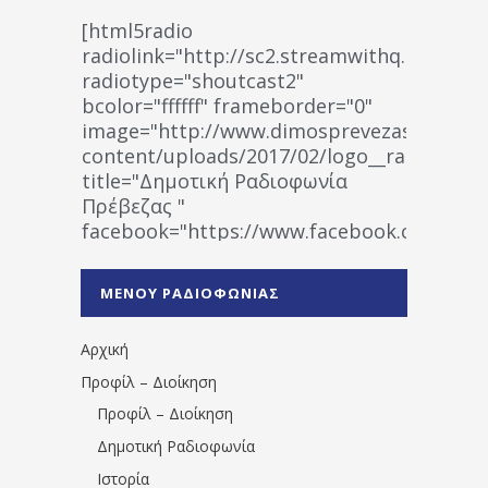
[html5radio
radiolink="http://sc2.streamwithq.com:802
radiotype="shoutcast2"
bcolor="ffffff" frameborder="0"
image="http://www.dimosprevezas.gr/wp-
content/uploads/2017/02/logo__radiofonias
title="Δημοτική Ραδιοφωνία
Πρέβεζας "
facebook="https://www.facebook.co
%CE%A1%CE%B1%CE%B4%CE%B9%CE%BF%
%CE%A0%CF%81%CE%AD%CE%B2%CE%B5%
ΜΕΝΟΥ ΡΑΔΙΟΦΩΝΙΑΣ
1531194763766854/" artist="" ]
Αρχική
Προφίλ – Διοίκηση
Προφίλ – Διοίκηση
Δημοτική Ραδιοφωνία
Ιστορία