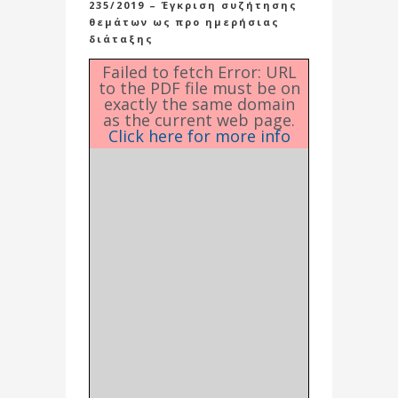
235/2019 – Έγκριση συζήτησης
θεμάτων ως προ ημερήσιας
διάταξης
Failed to fetch Error: URL
to the PDF file must be on
exactly the same domain
as the current web page.
Click here for more info