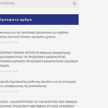
Κοινωνικό
παντοπωλείο
Πρόσφατα άρθρα
Kοινωνικό
φαρμακείο
κοίνωση για την πρόσληψη προσωπικού με σύμβαση
Πρόγραμμα
ασίας ιδιωτικού δικαίου ορισμένου χρόνου
“Βοήθεια στο σπίτι”
υγούστου 2026
Κέντρο Ημερήσιας
Φροντίδας
ΣΩΡΙΝΟΣ ΠΙΝΑΚΑΣ ΚΑΤΑΤΑΞΗΣ (Μερικής Απασχόλησης)
Ηλικιωμένων
ΔΟΥ/ΕΙΔΙΚΟΤΗΤΑΣ: ΥΕ ΠΡΟΣΩΠΙΚΟΥ ΚΑΘΑΡΙΟΤΗΤΑΣ
(Κ.Η.Φ.Η.) Πρέβεζας
ΤΕΡΙΚΩΝ ΧΩΡΩΝ/ΥΕ ΠΡΟΣΩΠΙΚΟΥ ΚΑΘΑΡΙΟΤΗΤΑΣ ΣΧΟΛΙΚΩΝ
ΝΑΔΩΝ
υγούστου 2026
κήρυξη δημοπρασίας μίσθωσης ακινήτου για τη λειτουργία
ου μεταφόρτωσης της ανακύκλωσης
υγούστου 2026
ΚΤΙΚΟ 1/2026ΕΠΙΤΡΟΠΗΣ ΓΙΑ ΤΗΝ ΚΑΤΑΡΤΙΣΗ ΤΩΝ ΠΙΝΑΚΩΝ
ΣΛΗΨΗΣ ΠΡΟΣΩΠΙΚΟΥ ΜΕΣΥΜΒΑΣΗ ΕΡΓΑΣΙΑΣ ΟΡΙΣΜΕΝΟΥ