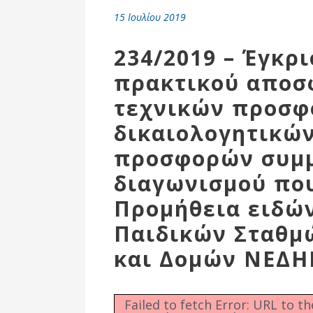
Επιτροπή
15 Ιουλίου 2019
Δημοτικές
Ενότητες
234/2019 – Έγκρι
πρακτικού αποσ
τεχνικών προσφ
δικαιολογητικών
προσφορών συμμ
διαγωνισμού πο
Προμήθεια ειδώ
Παιδικών Σταθμ
Αθλητικές
Υποδομές
και Δομών ΝΕΔΗ
Αθλητικές
Εκδηλώσεις
Failed to fetch Error: URL to t