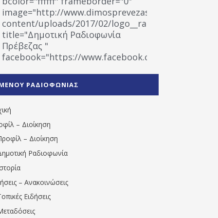
bcolor="ffffff" frameborder="0"
image="http://www.dimosprevezas.gr/wp-
content/uploads/2017/02/logo__radiofonias.jpg"
title="Δημοτική Ραδιοφωνία
Πρέβεζας "
facebook="https://www.facebook.com/%CE%9
%CE%A1%CE%B1%CE%B4%CE%B9%CE%BF%CF%86
%CE%A0%CF%81%CE%AD%CE%B2%CE%B5%CE%B6%
ΜΕΝΟΥ ΡΑΔΙΟΦΩΝΙΑΣ
1531194763766854/" artist="" ]
χική
οφίλ – Διοίκηση
Προφίλ – Διοίκηση
Δημοτική Ραδιοφωνία
Ιστορία
δήσεις – Ανακοινώσεις
Τοπικές Ειδήσεις
Μεταδόσεις