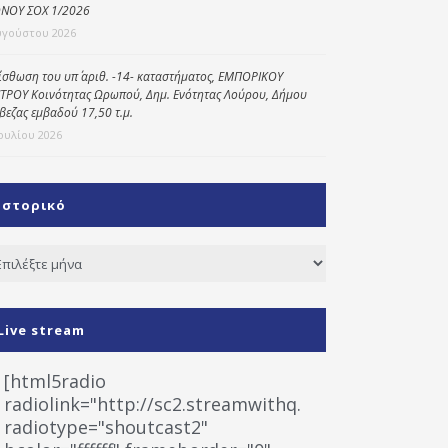
ΝΟΥ ΣΟΧ 1/2026
υγούστου 2026
ίσθωση του υπ΄ αριθ. -14- καταστήματος, ΕΜΠΟΡΙΚΟΥ
ΤΡΟΥ Κοινότητας Ωρωπού, Δημ. Ενότητας Λούρου, Δήμου
βεζας εμβαδού 17,50 τ.μ.
Ιουλίου 2026
Ιστορικό
τορικό
Live stream
[html5radio
radiolink="http://sc2.streamwithq.com:8028/stream
radiotype="shoutcast2"