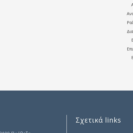
Αν
Ρα
Δι
Επ
Σχετικά links