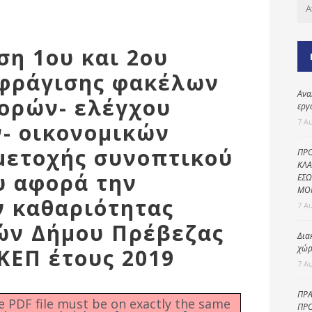
Καθαριότητα και
περιβάλλον
Δημοτική
ση 1ου και 2ου
αστυνομία
φράγισης φακέλων
Γραφείο εσόδων
Ανα
ορών- ελέγχου
Παιδικοί σταθμοί
εργ
7 Α
- οικονομικών
Πολιτική
προστασία
ετοχής συνοπτικού
ΠΡΟ
ΚΛΑ
υ αφορά την
ΕΣΩ
ΜΟ
ν καθαριότητας
7 Α
ών Δήμου Πρέβεζας
Δια
χώρ
ΚΕΠ έτους 2019
7 Α
ΠΡΑ
he PDF file must be on exactly the same
ΠΡΟ