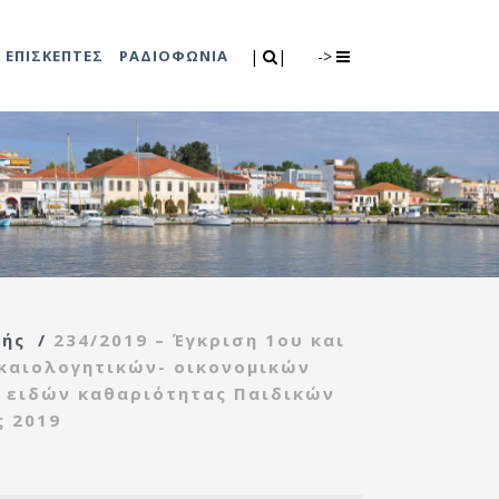
Search
|
|
ΕΠΙΣΚΕΠΤΕΣ
ΡΑΔΙΟΦΩΝΙΑ
|
|
->
0
λιτισμού
Τμήμα Πρόνοιας
7
ικές εκδηλώσεις
Κέντρο
συμβουλευτικής
υποστήριξης
πής
/
234/2019 – Έγκριση 1ου και
γυναικών
καιολογητικών- οικονομικών
Κέντρο ανοιχτής
 ειδών καθαριότητας Παιδικών
προστασίας
 2019
ηλικιωμένων
(Κ.Α.Π.Η.)
Κέντρο κοινότητας