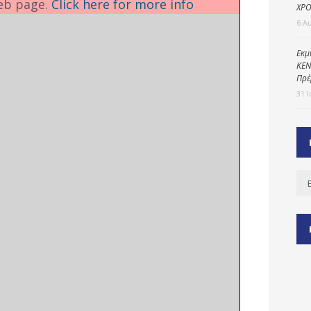
eb page.
Click here for more info
ΧΡΟ
6 Α
ύ
Εκμ
ΚΕΝ
ζας
Πρέ
ίου
31 
Ισ