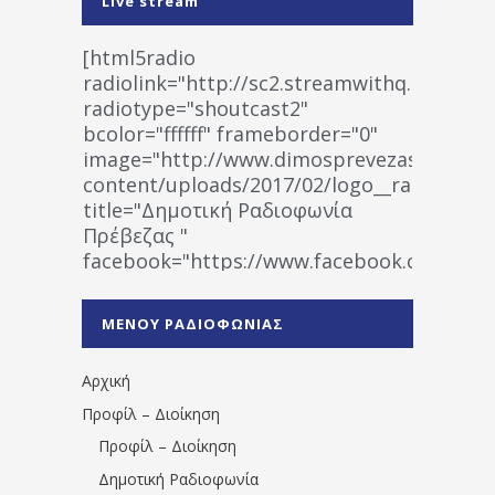
Live stream
[html5radio
radiolink="http://sc2.streamwithq.com:802
radiotype="shoutcast2"
bcolor="ffffff" frameborder="0"
image="http://www.dimosprevezas.gr/wp-
content/uploads/2017/02/logo__radiofonias
title="Δημοτική Ραδιοφωνία
Πρέβεζας "
facebook="https://www.facebook.co
%CE%A1%CE%B1%CE%B4%CE%B9%CE%BF%
%CE%A0%CF%81%CE%AD%CE%B2%CE%B5%
ΜΕΝΟΥ ΡΑΔΙΟΦΩΝΙΑΣ
1531194763766854/" artist="" ]
Αρχική
Προφίλ – Διοίκηση
Προφίλ – Διοίκηση
Δημοτική Ραδιοφωνία