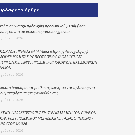
Κοινωνικό
Πρόσφατα άρθρα
παντοπωλείο
Kοινωνικό
κοίνωση για την πρόσληψη προσωπικού με σύμβαση
φαρμακείο
ασίας ιδιωτικού δικαίου ορισμένου χρόνου
υγούστου 2026
Πρόγραμμα
“Βοήθεια στο σπίτι”
ΣΩΡΙΝΟΣ ΠΙΝΑΚΑΣ ΚΑΤΑΤΑΞΗΣ (Μερικής Απασχόλησης)
ΔΟΥ/ΕΙΔΙΚΟΤΗΤΑΣ: ΥΕ ΠΡΟΣΩΠΙΚΟΥ ΚΑΘΑΡΙΟΤΗΤΑΣ
Κέντρο Ημερήσιας
ΤΕΡΙΚΩΝ ΧΩΡΩΝ/ΥΕ ΠΡΟΣΩΠΙΚΟΥ ΚΑΘΑΡΙΟΤΗΤΑΣ ΣΧΟΛΙΚΩΝ
Φροντίδας
ΝΑΔΩΝ
Ηλικιωμένων
υγούστου 2026
(Κ.Η.Φ.Η.) Πρέβεζας
κήρυξη δημοπρασίας μίσθωσης ακινήτου για τη λειτουργία
ου μεταφόρτωσης της ανακύκλωσης
υγούστου 2026
ΚΤΙΚΟ 1/2026ΕΠΙΤΡΟΠΗΣ ΓΙΑ ΤΗΝ ΚΑΤΑΡΤΙΣΗ ΤΩΝ ΠΙΝΑΚΩΝ
ΣΛΗΨΗΣ ΠΡΟΣΩΠΙΚΟΥ ΜΕΣΥΜΒΑΣΗ ΕΡΓΑΣΙΑΣ ΟΡΙΣΜΕΝΟΥ
ΝΟΥ ΣΟΧ 1/2026
υγούστου 2026