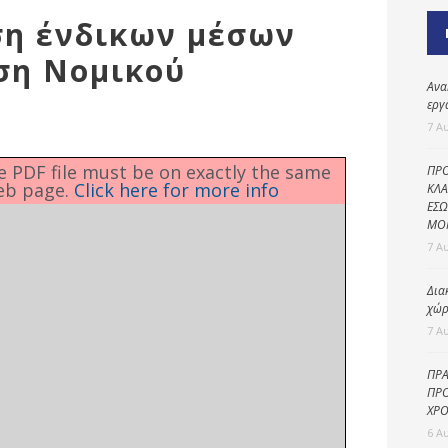
Καθαριότητα και
ση ένδικων μέσων
περιβάλλον
ση Νομικού
Δημοτική
αστυνομία
Ανα
εργ
Γραφείο εσόδων
7 Α
Παιδικοί σταθμοί
he PDF file must be on exactly the same
ΠΡΟ
eb page.
Click here for more info
Πολιτική
ΚΛΑ
ΕΣΩ
προστασία
ΜΟ
7 Α
Δια
χώρ
7 Α
ΠΡΑ
ΠΡΟ
ΧΡΟ
6 Α