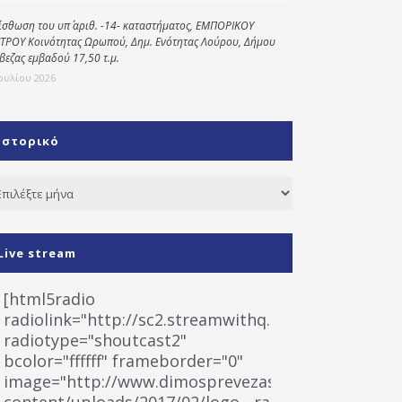
ίσθωση του υπ΄ αριθ. -14- καταστήματος, ΕΜΠΟΡΙΚΟΥ
ΤΡΟΥ Κοινότητας Ωρωπού, Δημ. Ενότητας Λούρου, Δήμου
βεζας εμβαδού 17,50 τ.μ.
Ιουλίου 2026
Ιστορικό
τορικό
Live stream
[html5radio
radiolink="http://sc2.streamwithq.com:8028/stream
radiotype="shoutcast2"
bcolor="ffffff" frameborder="0"
image="http://www.dimosprevezas.gr/wp-
content/uploads/2017/02/logo__radiofonias.jpg"