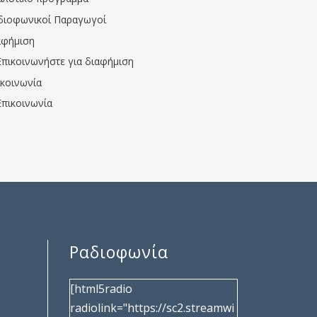
διοφωνικοί Παραγωγοί
αφήμιση
Επικοινωνήστε για διαφήμιση
ικοινωνία
Επικοινωνία
Ραδιοφωνία
[html5radio
radiolink="https://sc2.streamwi