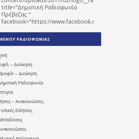
title="Δημοτική Ραδιοφωνία
Πρέβεζας "
facebook="https://www.facebook.com/%CE%9
%CE%A1%CE%B1%CE%B4%CE%B9%CE%BF%CF%86
%CE%A0%CF%81%CE%AD%CE%B2%CE%B5%CE%B6%
ΜΕΝΟΥ ΡΑΔΙΟΦΩΝΙΑΣ
1531194763766854/" artist="" ]
χική
οφίλ – Διοίκηση
Προφίλ – Διοίκηση
Δημοτική Ραδιοφωνία
Ιστορία
δήσεις – Ανακοινώσεις
Τοπικές Ειδήσεις
Μεταδόσεις
Ανακοινώσεις
αλυτικό πρόγραμμα