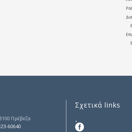
Ρα
Δι
Επ
Σχετικά links
.
48100 Πρέβεζα
823-60640