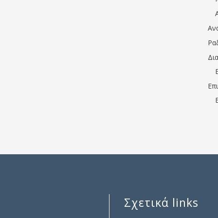
Αν
Ρα
Δι
Επ
Σχετικά links