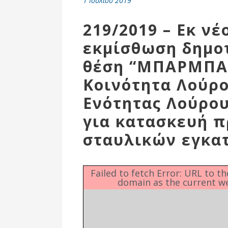
1 Ιουλίου 2019
Επιτροπή
Δημοτικές
219/2019 – Εκ ν
Ενότητες
εκμίσθωση δημο
θέση “ΜΠΑΡΜΠΑ”
Κοινότητα Λούρο
Ενότητας Λούρου
για κατασκευή 
σταυλικών εγκα
Αθλητικές
Failed to fetch Error: URL to t
domain as the current w
Υποδομές
Αθλητικές
Εκδηλώσεις