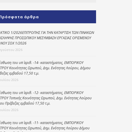
Κοινωνικό
παντοπωλείο
Πρόσφατα άρθρα
Kοινωνικό
φαρμακείο
ΚΤΙΚΟ 1/2026ΕΠΙΤΡΟΠΗΣ ΓΙΑ ΤΗΝ ΚΑΤΑΡΤΙΣΗ ΤΩΝ ΠΙΝΑΚΩΝ
ΣΛΗΨΗΣ ΠΡΟΣΩΠΙΚΟΥ ΜΕΣΥΜΒΑΣΗ ΕΡΓΑΣΙΑΣ ΟΡΙΣΜΕΝΟΥ
Πρόγραμμα
ΝΟΥ ΣΟΧ 1/2026
“Βοήθεια στο σπίτι”
υγούστου 2026
Κέντρο Ημερήσιας
ίσθωση του υπ΄ αριθ. -14- καταστήματος, ΕΜΠΟΡΙΚΟΥ
Φροντίδας
ΤΡΟΥ Κοινότητας Ωρωπού, Δημ. Ενότητας Λούρου, Δήμου
Ηλικιωμένων
βεζας εμβαδού 17,50 τ.μ.
(Κ.Η.Φ.Η.) Πρέβεζας
Ιουλίου 2026
ίσθωση του υπ΄ αριθ. -12- καταστήματος, ΕΜΠΟΡΙΚΟΥ
ΤΡΟΥ Τοπικής Κοινότητας Ωρωπού, Δημ. Ενότητας Λούρου
ου Πρέβεζας εμβαδού 17,50 τ.μ.
Ιουλίου 2026
ίσθωση του υπ΄ αριθ. -11- καταστήματος, ΕΜΠΟΡΙΚΟΥ
ΤΡΟΥ Κοινότητας Ωρωπού, Δημ. Ενότητας Λούρου Δήμου