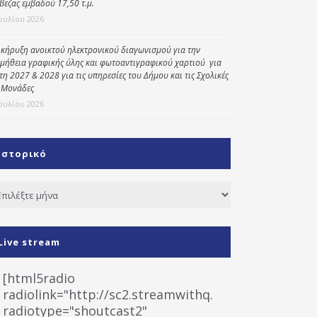
βεζας εμβαδού 17,50 τ.μ.
Ιουλίου 2026
κήρυξη ανοικτού ηλεκτρονικού διαγωνισμού για την
μήθεια γραφικής ύλης και φωτοαντιγραφικού χαρτιού για
έτη 2027 & 2028 για τις υπηρεσίες του Δήμου και τις Σχολικές
 Μονάδες
Ιουλίου 2026
Ιστορικό
τορικό
Live stream
[html5radio
radiolink="http://sc2.streamwithq.com:8028/stream
radiotype="shoutcast2"