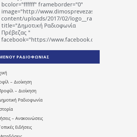
bcolor="ffffff" frameborder="0"
image="http://www.dimosprevezas.gr/wp-
content/uploads/2017/02/logo__radiofonias.jpg"
title="Δημοτική Ραδιοφωνία
Πρέβεζας "
facebook="https://www.facebook.com/%CE%9
%CE%A1%CE%B1%CE%B4%CE%B9%CE%BF%CF%86
%CE%A0%CF%81%CE%AD%CE%B2%CE%B5%CE%B6%
ΜΕΝΟΥ ΡΑΔΙΟΦΩΝΙΑΣ
1531194763766854/" artist="" ]
χική
οφίλ – Διοίκηση
Προφίλ – Διοίκηση
Δημοτική Ραδιοφωνία
Ιστορία
δήσεις – Ανακοινώσεις
Τοπικές Ειδήσεις
Μεταδόσεις