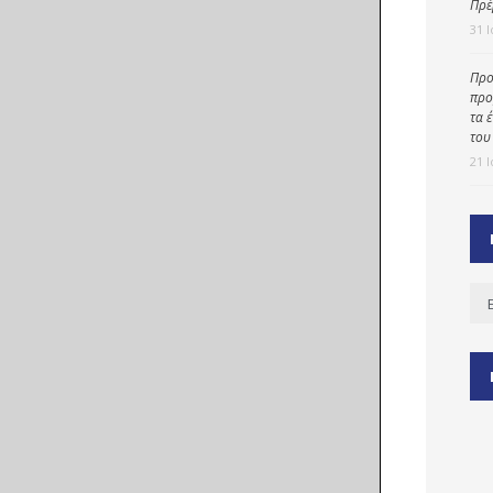
Πρέ
31 
Προ
ύ
προ
ζας
τα 
του
ίου
21 
Ισ