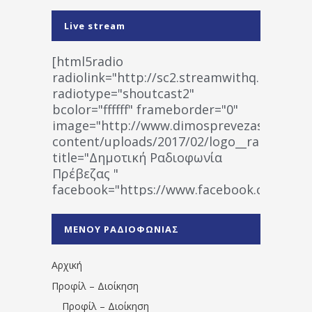
Live stream
[html5radio
radiolink="http://sc2.streamwithq.com:802
radiotype="shoutcast2"
bcolor="ffffff" frameborder="0"
image="http://www.dimosprevezas.gr/wp-
content/uploads/2017/02/logo__radiofonias
title="Δημοτική Ραδιοφωνία
Πρέβεζας "
facebook="https://www.facebook.co
%CE%A1%CE%B1%CE%B4%CE%B9%CE%BF%
%CE%A0%CF%81%CE%AD%CE%B2%CE%B5%
ΜΕΝΟΥ ΡΑΔΙΟΦΩΝΙΑΣ
1531194763766854/" artist="" ]
Αρχική
Προφίλ – Διοίκηση
Προφίλ – Διοίκηση