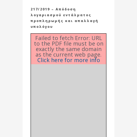
217/2019 – Απόδοση
λογαριασμού εντάλματος
προπληρωμής και απαλλαγή
υπολόγου
Failed to fetch Error: URL
to the PDF file must be on
exactly the same domain
as the current web page.
Click here for more info