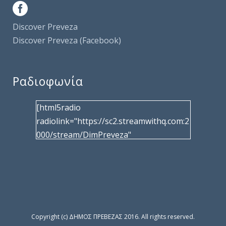
Discover Preveza
Discover Preveza (Facebook)
Ραδιοφωνία
[html5radio
radiolink="https://sc2.streamwithq.com:2
000/stream/DimPreveza"
radiotype="shoutcast2" bcolor="40566d"
frameborder="0" image="/wp-
content/uploads/2017/02/logo__radiofo
nias.jpg" title="Δημοτική Ραδιοφωνία
Πρέβεζας"
facebook="https://www.facebook.com/%
Copyright (c) ΔΗΜΟΣ ΠΡΕΒΕΖΑΣ 2016. All rights reserved.