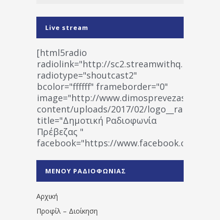
Live stream
[html5radio
radiolink="http://sc2.streamwithq.com:802
radiotype="shoutcast2"
bcolor="ffffff" frameborder="0"
image="http://www.dimosprevezas.gr/wp-
content/uploads/2017/02/logo__radiofonias
title="Δημοτική Ραδιοφωνία
Πρέβεζας "
facebook="https://www.facebook.co
%CE%A1%CE%B1%CE%B4%CE%B9%CE%BF%
%CE%A0%CF%81%CE%AD%CE%B2%CE%B5%
ΜΕΝΟΥ ΡΑΔΙΟΦΩΝΙΑΣ
1531194763766854/" artist="" ]
Αρχική
Προφίλ – Διοίκηση