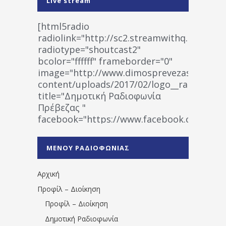
Live stream
[html5radio
radiolink="http://sc2.streamwithq.com:802
radiotype="shoutcast2"
bcolor="ffffff" frameborder="0"
image="http://www.dimosprevezas.gr/wp-
content/uploads/2017/02/logo__radiofonias
title="Δημοτική Ραδιοφωνία
Πρέβεζας "
facebook="https://www.facebook.co
%CE%A1%CE%B1%CE%B4%CE%B9%CE%BF%
%CE%A0%CF%81%CE%AD%CE%B2%CE%B5%
ΜΕΝΟΥ ΡΑΔΙΟΦΩΝΙΑΣ
1531194763766854/" artist="" ]
Αρχική
Προφίλ – Διοίκηση
Προφίλ – Διοίκηση
Δημοτική Ραδιοφωνία