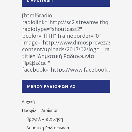
Live stream
[html5radio
radiolink="http://sc2.streamwithq.com:802
radiotype="shoutcast2"
bcolor="ffffff" frameborder="0"
image="http://www.dimosprevezas.gr/wp-
content/uploads/2017/02/logo__radiofonias
title="Δημοτική Ραδιοφωνία
Πρέβεζας "
facebook="https://www.facebook.co
%CE%A1%CE%B1%CE%B4%CE%B9%CE%BF%
%CE%A0%CF%81%CE%AD%CE%B2%CE%B5%
ΜΕΝΟΥ ΡΑΔΙΟΦΩΝΙΑΣ
1531194763766854/" artist="" ]
Αρχική
Προφίλ – Διοίκηση
Προφίλ – Διοίκηση
Δημοτική Ραδιοφωνία