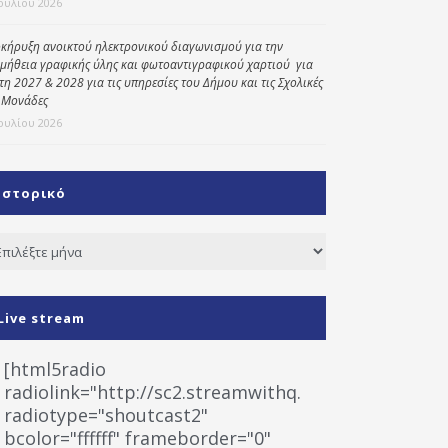
Ιουλίου 2026
κήρυξη ανοικτού ηλεκτρονικού διαγωνισμού για την
μήθεια γραφικής ύλης και φωτοαντιγραφικού χαρτιού για
έτη 2027 & 2028 για τις υπηρεσίες του Δήμου και τις Σχολικές
 Μονάδες
Ιουλίου 2026
Ιστορικό
τορικό
Live stream
[html5radio
radiolink="http://sc2.streamwithq.com:8028/stream
radiotype="shoutcast2"
bcolor="ffffff" frameborder="0"