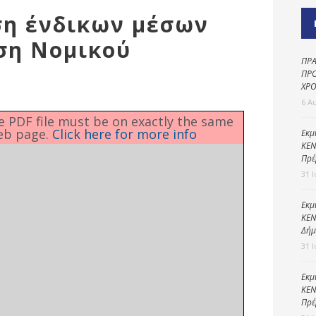
Καθαριότητα και
ση ένδικων μέσων
περιβάλλον
ση Νομικού
Δημοτική
αστυνομία
ΠΡΑ
ΠΡΟ
Γραφείο εσόδων
ΧΡΟ
6 Α
Παιδικοί σταθμοί
he PDF file must be on exactly the same
eb page.
Click here for more info
Πολιτική
Εκμ
ΚΕΝ
προστασία
Πρέ
31 
Εκμ
ΚΕΝ
Δήμ
31 
Εκμ
ΚΕΝ
Πρέ