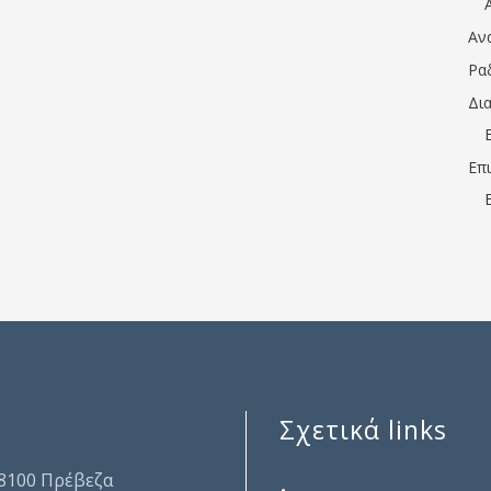
Αν
Ρα
Δι
Επ
Σχετικά links
.
48100 Πρέβεζα