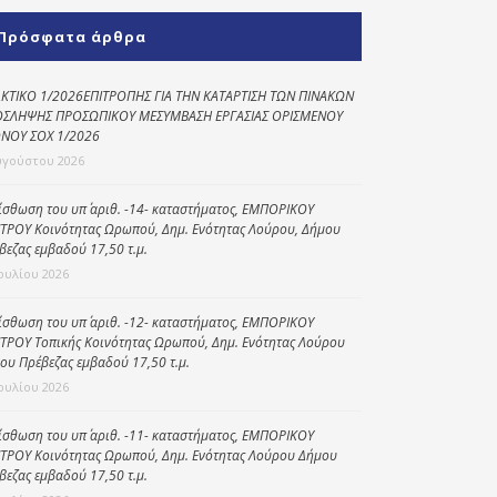
Κοινωνικό
Πρόσφατα άρθρα
παντοπωλείο
Kοινωνικό
ΚΤΙΚΟ 1/2026ΕΠΙΤΡΟΠΗΣ ΓΙΑ ΤΗΝ ΚΑΤΑΡΤΙΣΗ ΤΩΝ ΠΙΝΑΚΩΝ
φαρμακείο
ΣΛΗΨΗΣ ΠΡΟΣΩΠΙΚΟΥ ΜΕΣΥΜΒΑΣΗ ΕΡΓΑΣΙΑΣ ΟΡΙΣΜΕΝΟΥ
ΝΟΥ ΣΟΧ 1/2026
Πρόγραμμα
υγούστου 2026
“Βοήθεια στο σπίτι”
ίσθωση του υπ΄ αριθ. -14- καταστήματος, ΕΜΠΟΡΙΚΟΥ
Κέντρο Ημερήσιας
ΤΡΟΥ Κοινότητας Ωρωπού, Δημ. Ενότητας Λούρου, Δήμου
Φροντίδας
βεζας εμβαδού 17,50 τ.μ.
Ηλικιωμένων
Ιουλίου 2026
(Κ.Η.Φ.Η.) Πρέβεζας
ίσθωση του υπ΄ αριθ. -12- καταστήματος, ΕΜΠΟΡΙΚΟΥ
ΤΡΟΥ Τοπικής Κοινότητας Ωρωπού, Δημ. Ενότητας Λούρου
ου Πρέβεζας εμβαδού 17,50 τ.μ.
Ιουλίου 2026
ίσθωση του υπ΄ αριθ. -11- καταστήματος, ΕΜΠΟΡΙΚΟΥ
ΤΡΟΥ Κοινότητας Ωρωπού, Δημ. Ενότητας Λούρου Δήμου
βεζας εμβαδού 17,50 τ.μ.