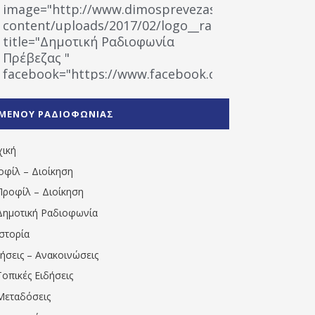
image="http://www.dimosprevezas.gr/wp-
content/uploads/2017/02/logo__radiofonias.jpg"
title="Δημοτική Ραδιοφωνία
Πρέβεζας "
facebook="https://www.facebook.com/%CE%9
%CE%A1%CE%B1%CE%B4%CE%B9%CE%BF%CF%86
%CE%A0%CF%81%CE%AD%CE%B2%CE%B5%CE%B6%
ΜΕΝΟΥ ΡΑΔΙΟΦΩΝΙΑΣ
1531194763766854/" artist="" ]
χική
οφίλ – Διοίκηση
Προφίλ – Διοίκηση
Δημοτική Ραδιοφωνία
Ιστορία
δήσεις – Ανακοινώσεις
Τοπικές Ειδήσεις
Μεταδόσεις