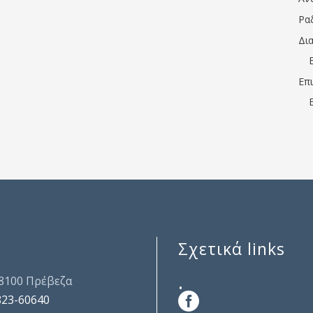
Ρα
Δι
Επ
Σχετικά links
.
48100 Πρέβεζα
823-60640