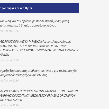
Κοινωνικό
Πρόσφατα άρθρα
παντοπωλείο
Kοινωνικό
κοίνωση για την πρόσληψη προσωπικού με σύμβαση
φαρμακείο
ασίας ιδιωτικού δικαίου ορισμένου χρόνου
υγούστου 2026
Πρόγραμμα
“Βοήθεια στο σπίτι”
ΣΩΡΙΝΟΣ ΠΙΝΑΚΑΣ ΚΑΤΑΤΑΞΗΣ (Μερικής Απασχόλησης)
ΔΟΥ/ΕΙΔΙΚΟΤΗΤΑΣ: ΥΕ ΠΡΟΣΩΠΙΚΟΥ ΚΑΘΑΡΙΟΤΗΤΑΣ
Κέντρο Ημερήσιας
ΤΕΡΙΚΩΝ ΧΩΡΩΝ/ΥΕ ΠΡΟΣΩΠΙΚΟΥ ΚΑΘΑΡΙΟΤΗΤΑΣ ΣΧΟΛΙΚΩΝ
Φροντίδας
ΝΑΔΩΝ
Ηλικιωμένων
υγούστου 2026
(Κ.Η.Φ.Η.) Πρέβεζας
κήρυξη δημοπρασίας μίσθωσης ακινήτου για τη λειτουργία
ου μεταφόρτωσης της ανακύκλωσης
υγούστου 2026
ΚΤΙΚΟ 1/2026ΕΠΙΤΡΟΠΗΣ ΓΙΑ ΤΗΝ ΚΑΤΑΡΤΙΣΗ ΤΩΝ ΠΙΝΑΚΩΝ
ΣΛΗΨΗΣ ΠΡΟΣΩΠΙΚΟΥ ΜΕΣΥΜΒΑΣΗ ΕΡΓΑΣΙΑΣ ΟΡΙΣΜΕΝΟΥ
ΝΟΥ ΣΟΧ 1/2026
υγούστου 2026