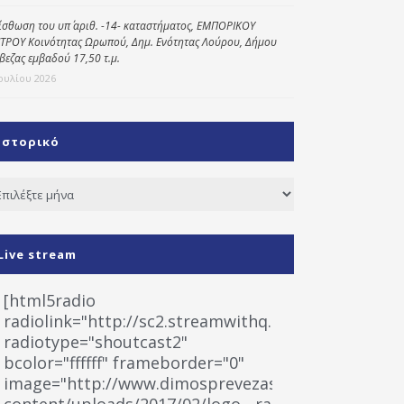
ίσθωση του υπ΄ αριθ. -14- καταστήματος, ΕΜΠΟΡΙΚΟΥ
ΤΡΟΥ Κοινότητας Ωρωπού, Δημ. Ενότητας Λούρου, Δήμου
βεζας εμβαδού 17,50 τ.μ.
Ιουλίου 2026
Ιστορικό
τορικό
Live stream
[html5radio
radiolink="http://sc2.streamwithq.com:8028/stream
radiotype="shoutcast2"
bcolor="ffffff" frameborder="0"
image="http://www.dimosprevezas.gr/wp-
content/uploads/2017/02/logo__radiofonias.jpg"