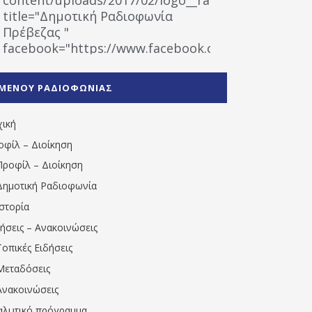
title="Δημοτική Ραδιοφωνία
Πρέβεζας "
facebook="https://www.facebook.com/%CE%9
%CE%A1%CE%B1%CE%B4%CE%B9%CE%BF%CF%86
%CE%A0%CF%81%CE%AD%CE%B2%CE%B5%CE%B6%
ΜΕΝΟΥ ΡΑΔΙΟΦΩΝΙΑΣ
1531194763766854/" artist="" ]
χική
οφίλ – Διοίκηση
Προφίλ – Διοίκηση
Δημοτική Ραδιοφωνία
Ιστορία
δήσεις – Ανακοινώσεις
Τοπικές Ειδήσεις
Μεταδόσεις
Ανακοινώσεις
αλυτικό πρόγραμμα