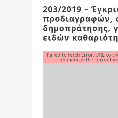
Επιτροπή
203/2019 – Έγκρ
Δημοτικές
προδιαγραφών, 
Ενότητες
δημοπράτησης, γ
ειδών καθαριότη
Failed to fetch Error: URL to t
domain as the current w
Αθλητικές
Υποδομές
Αθλητικές
Εκδηλώσεις