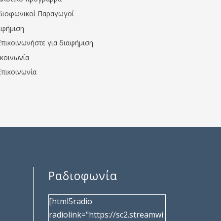
διοφωνικοί Παραγωγοί
αφήμιση
Επικοινωνήστε για διαφήμιση
ικοινωνία
Επικοινωνία
Ραδιοφωνία
[html5radio
radiolink="https://sc2.streamwi