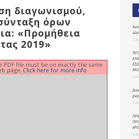
Καθαριότητα και
ιση διαγωνισμού,
περιβάλλον
σύνταξη όρων
Δημοτική
αστυνομία
Ανα
ια: «Προμήθεια
εργ
Γραφείο εσόδων
7 Α
τας 2019»
Παιδικοί σταθμοί
ΠΡΟ
Πολιτική
ΚΛΑ
he PDF file must be on exactly the same
ΕΣΩ
προστασία
eb page.
Click here for more info
ΜΟ
7 Α
Δια
χώρ
7 Α
ΠΡΑ
ΠΡΟ
ΧΡΟ
6 Α