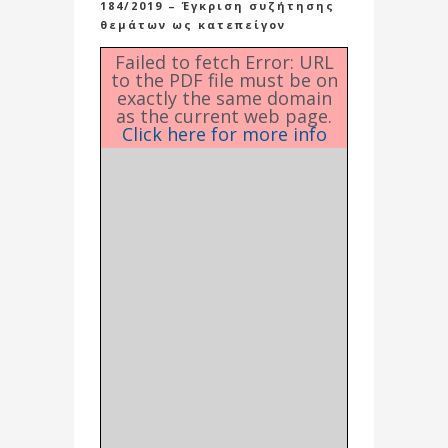
184/2019 – Έγκριση συζήτησης
θεμάτων ως κατεπείγον
Failed to fetch Error: URL
to the PDF file must be on
exactly the same domain
as the current web page.
Click here for more info