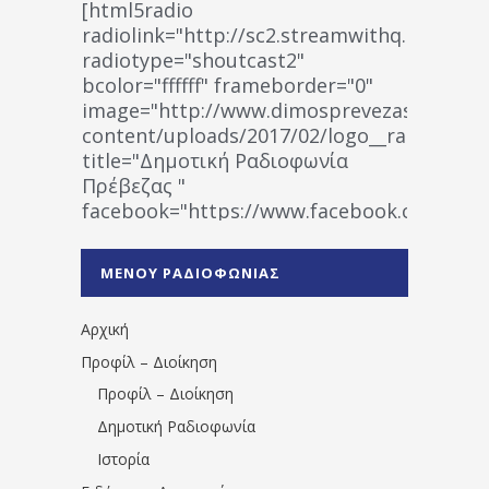
[html5radio
radiolink="http://sc2.streamwithq.com:802
radiotype="shoutcast2"
bcolor="ffffff" frameborder="0"
image="http://www.dimosprevezas.gr/wp-
content/uploads/2017/02/logo__radiofonias
title="Δημοτική Ραδιοφωνία
Πρέβεζας "
facebook="https://www.facebook.co
%CE%A1%CE%B1%CE%B4%CE%B9%CE%BF%
%CE%A0%CF%81%CE%AD%CE%B2%CE%B5%
ΜΕΝΟΥ ΡΑΔΙΟΦΩΝΙΑΣ
1531194763766854/" artist="" ]
Αρχική
Προφίλ – Διοίκηση
Προφίλ – Διοίκηση
Δημοτική Ραδιοφωνία
Ιστορία