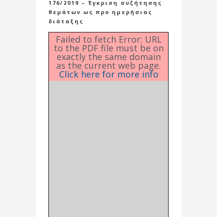
176/2019 – Έγκριση συζήτησης
θεμάτων ως προ ημερήσιας
διάταξης
Failed to fetch Error: URL
to the PDF file must be on
exactly the same domain
as the current web page.
Click here for more info