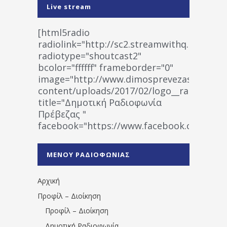
Live stream
[html5radio
radiolink="http://sc2.streamwithq.com:802
radiotype="shoutcast2"
bcolor="ffffff" frameborder="0"
image="http://www.dimosprevezas.gr/wp-
content/uploads/2017/02/logo__radiofonias
title="Δημοτική Ραδιοφωνία
Πρέβεζας "
facebook="https://www.facebook.co
%CE%A1%CE%B1%CE%B4%CE%B9%CE%BF%
%CE%A0%CF%81%CE%AD%CE%B2%CE%B5%
ΜΕΝΟΥ ΡΑΔΙΟΦΩΝΙΑΣ
1531194763766854/" artist="" ]
Αρχική
Προφίλ – Διοίκηση
Προφίλ – Διοίκηση
Δημοτική Ραδιοφωνία